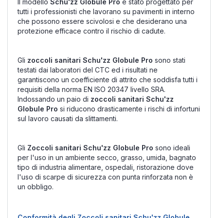
Il modello
Schu'zz Globule Pro
è stato progettato per
tutti i professionisti che lavorano su pavimenti in interno
che possono essere scivolosi e che desiderano una
protezione efficace contro il rischio di cadute.
Gli
zoccoli sanitari Schu'zz Globule Pro
sono stati
testati dai laboratori del CTC ed i risultati ne
garantiscono un coefficiente di attrito che soddisfa tutti i
requisiti della norma EN ISO 20347 livello SRA.
Indossando un paio di
zoccoli sanitari Schu'zz
Globule Pro
si riducono drasticamente i rischi di infortuni
sul lavoro causati da slittamenti.
Gli
Zoccoli sanitari Schu'zz Globule Pro
sono ideali
per l'uso in un ambiente secco, grasso, umida, bagnato
tipo di industria alimentare, ospedali, ristorazione dove
l'uso di scarpe di sicurezza con punta rinforzata non è
un obbligo.
Conformità degli Zoccoli sanitari Schu'zz Globule