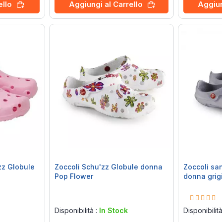
ello
Aggiungi al Carrello
Aggiun
zz Globule
Zoccoli Schu'zz Globule donna
Zoccoli sa
Pop Flower
donna grig
Rating:
Rating:
0%
100%
Disponibilità :
In Stock
Disponibilit