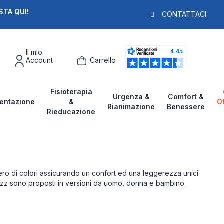
STA QUI!
PAGA IN 3X
F
CONTATTACI
Il mio
Account
Carrello
Fisioterapia
Urgenza &
Comfort &
entazione
&
O
Rianimazione
Benessere
Rieducazione
o di colori assicurando un confort ed una leggerezza unici.
hu'zz sono proposti in versioni da uomo, donna e bambino.