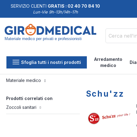
SERVIZIO CLIENTI
GRATIS : 02 40 70 84 10
DDISFATTI O RIMBORSATI
Lun-Vie 9h-13h/14h-17h
Materiale medico per privati e professionisti
Cerca
Arredamento
Sfoglia tutti i nostri prodotti
Dia
medico
Materiale medico
Schu'zz
Prodotti correlati con
Zoccoli sanitari