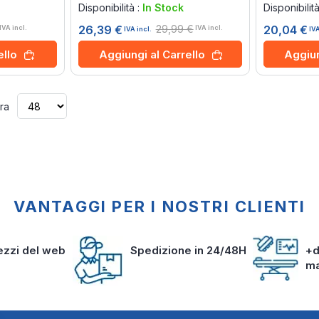
Disponibilità :
In Stock
Disponibilit
29,99 €
26,39 €
20,04 €
IVA incl.
IVA incl.
IVA incl.
IVA
ello
Aggiungi al Carrello
Aggiun
endo la pagina
sivo
ra
VANTAGGI PER I NOSTRI CLIENTI
rezzi del web
Spedizione in 24/48H
+d
m