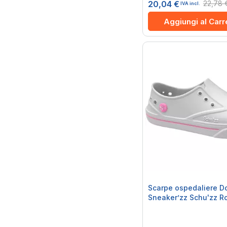
22,78 
20,04 €
IVA incl.
Aggiungi al Carr
Scarpe ospedaliere D
Sneaker’zz Schu'zz R
Rating:
0%