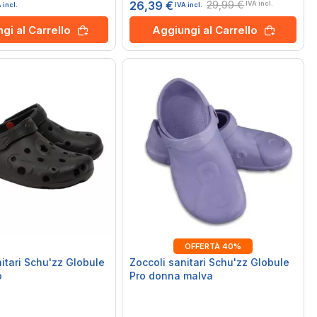
29,99 €
26,39 €
IVA incl.
 incl.
IVA incl.
gi al Carrello
Aggiungi al Carrello
OFFERTÀ 40%
nitari Schu'zz Globule
Zoccoli sanitari Schu'zz Globule
o
Pro donna malva
Rating:
0%