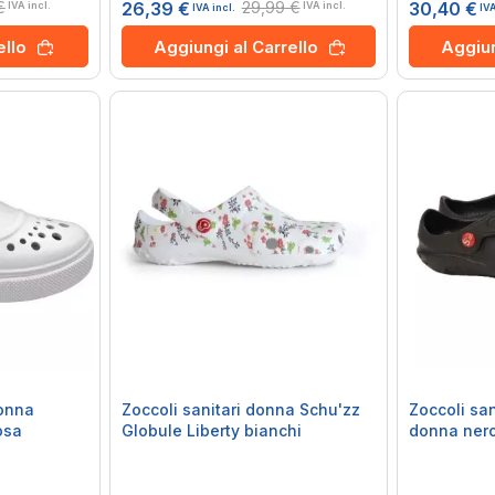
€
29,99 €
30,40 €
26,39 €
IVA incl.
IVA incl.
IVA
IVA incl.
Aggiun
ello
Aggiungi al Carrello
onna
Zoccoli sanitari donna Schu'zz
Zoccoli sa
osa
Globule Liberty bianchi
donna ner
Rating:
Rating:
0%
0%