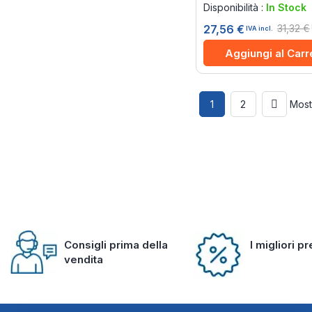
Disponibilità :
In Stock
31,32 €
27,56 €
IVA incl.
Aggiungi al Carr
Pagina
Attualmente stai legg
Pagina
Pagina
Succes
Most
1
2
Consigli prima della
I migliori p
vendita