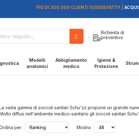
PIÙ DI 300.000 CLIENTI SODDISFATTI! |
ACQUI
Richiesta di
preventivo
Cerca
Modelli
Abbigliamento
Igiene &
gnostica
Strum
anatomici
medico
Protezione
La vasta gamma di zoccoli sanitari Schu'zz propone un grande numer
Molto diffusi nell'ambiente medico-sanitario gli zoccoli sanitari Sc
Imposta
Ordina per
Mostra
la
direzione