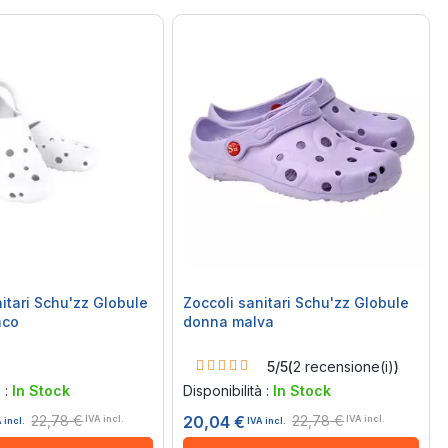
nitari Schu'zz Globule
Zoccoli sanitari Schu'zz Globule
nco
donna malva
Rating:
5/5
(
2
recensione(i)
)
100%
à :
In Stock
Disponibilità :
In Stock
22,78 €
22,78 €
20,04 €
IVA incl.
IVA incl.
 incl.
IVA incl.