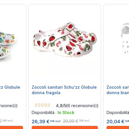
crescente
zz Globule
Zoccoli sanitari Schu'zz Globule
Zoccoli sa
donna fragola
donna bia
Rating:
Rating:
sione(i)
)
4,8/5
(
6
recensione(i)
)
96.6%
0%
Disponibilità :
In Stock
Disponibilit
€
29,99 €
26,39 €
20,04 €
IVA incl.
IVA incl.
IVA incl.
IVA