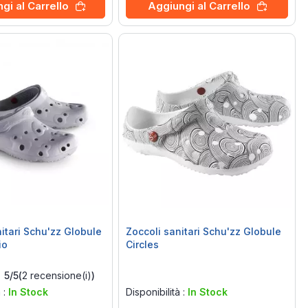
gi al Carrello
Aggiungi al Carrello
nitari Schu'zz Globule
Zoccoli sanitari Schu'zz Globule
io
Circles
Rating:
5/5
(
2
recensione(i)
)
0%
à :
In Stock
Disponibilità :
In Stock