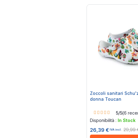
Zoccoli sanitari Schu'
donna Toucan
Rating:
5/5
(
6
recen
100%
Disponibilità :
In Stock
29,99 
26,39 €
IVA incl.