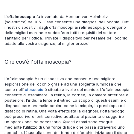
L’
oftalmoscopio
fu inventato da Herman von Helmholtz
(scientifica) nel 1851. Esso consente una diagnosi dell'occhio. Tutti
i nostri dispositivi, dagli oftalmoscopi ai
retinoscopi
, provengono
dalle migliori marche e soddisfano tutti i requisiti del settore
sanitario per l'ottica. Trovate il dispositivo per l'esame dell'occhio
adatto alle vostre esigenze, al miglior prezzo!
Che cos’è l'oftalmoscopia?
L’oftalmoscopio è un dispositivo che consente una migliore
esplorazione dell’occhio grazie ad una sorgente luminosa che
come nell’
otoscopio
è situata a livello del manico. L'oftalmoscopia
consente di esaminare: la retina, la cornea, la camera anteriore e
posteriore, l'iride, la lente e il vitreo. Lo scopo di questi esami è di
diagnosticare anomalie oculari come la miopia, la presbiopia o il
distacco di retina. Una volta effettuata la diagnosi, l'oftalmologo
può prescrivere lenti correttive adattate al paziente o suggerire
un'operazione, se necessario. Questi esami sono eseguiti
mediante l’utilizzo di una fonte di luce che passa attraverso uno
specchio. L’auscultazione del fondo dell'occhio inizia con il disco