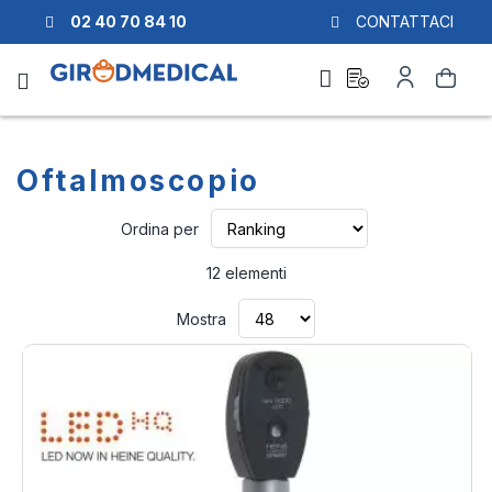
02 40 70 84 10
CONTATTACI
Richiesta
Il
Cerca
di
mio
preventivo
Account
Oftalmoscopio
Imposta
Ordina per
la
direzione
12
elementi
crescente
Mostra