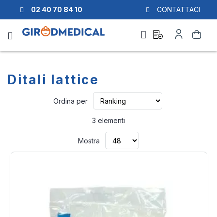
02 40 70 84 10
CONTATTACI
Richiesta
Il
Cerca
di
mio
preventivo
Account
Ditali lattice
Imposta
Ordina per
la
direzione
3
elementi
crescente
Mostra