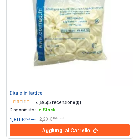
Ditale in lattice
Rating:
4,8/5
(
5
recensione(i)
)
96%
Disponibilità :
In Stock
2,23 €
1,96 €
IVA incl.
IVA incl.
Aggiungi al Carrello