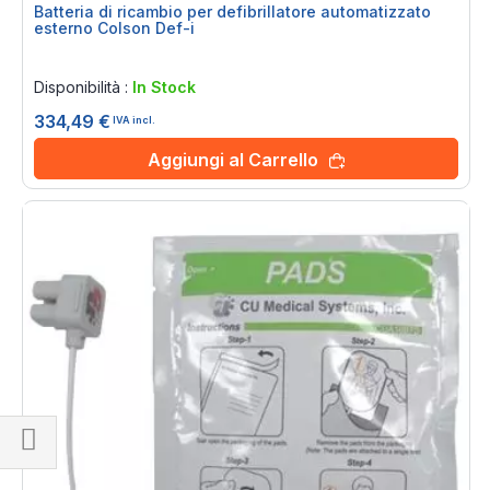
Batteria di ricambio per defibrillatore automatizzato
esterno Colson Def-i
Rating:
0%
Disponibilità :
In Stock
334,49 €
IVA incl.
Aggiungi al Carrello
Naviga