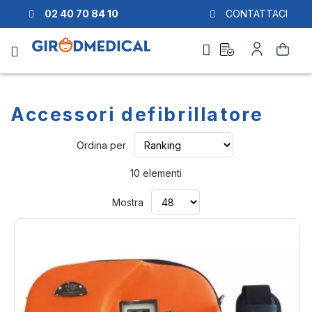
02 40 70 84 10
CONTATTACI
Richiesta
Il
Cerca
di
mio
preventivo
Account
Accessori defibrillatore
Imposta
Ordina per
la
direzione
10
elementi
crescente
Mostra