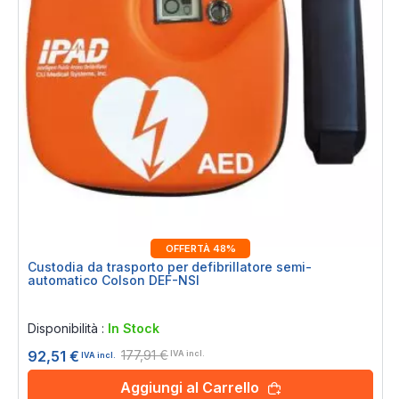
OFFERTÀ 48%
Custodia da trasporto per defibrillatore semi-
automatico Colson DEF-NSI
Rating:
0%
Disponibilità :
In Stock
177,91 €
92,51 €
IVA incl.
IVA incl.
Aggiungi al Carrello