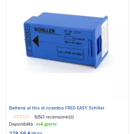
Batterie al litio di ricambio FRED EASY Schiller
Rating:
5/5
(
3
recensione(i)
)
100%
Disponibilità :
in4 giorni
278,56 €
IVA incl.