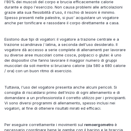
l'80% dei muscoli del corpo e brucia efficacemente calorie
durante e dopo l'esercizio. Non causa problemi alle articolazioni
grazie alla sua flessibilità d'uso, il rischio di lesioni è minimo.
Spesso presenti nelle palestre, si puo' acquistare un vogatore
anche per tonificare e rassodare il corpo direttamente a casa.
Esistono due tipi di vogatori: il vogatore a trazione centrale e a
trazione scandinava / latina, a seconda dell'uso desiderato. Il
vogatore dà accesso a serie complete di allenamenti per lavorare
su diverse aree muscolari come cosce, polpacci o glutei: è uno
dei dispositivi che fanno lavorare il maggior numero di gruppi
muscolari da soli mentre si bruciano calorie (da 580 a 680 calorie
/ ora) con un buon ritmo di esercizio.
Tuttavia, l'uso del vogatore presenta anche alcuni pericoli. Si
consiglia di riscaldarsi primo dell'inizio di ogni allenamento e di
domandare a un professionista il corretto utilizzo per i principianti.
Vi sono diversi programmi di allenamento, spesso inclusi nei
vogatori, al fine di ottenere risultati mirati ed efficaci.
Per eseguire correttamente i movimenti sul
remoergometro
è
necessario coordinare bene le gambe con il bacino e le braccia.