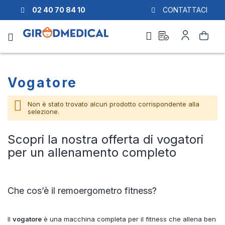
02 40 70 84 10
CONTATTACI
Richiesta
Il
Cerca
di
mio
preventivo
Account
Vogatore
Non è stato trovato alcun prodotto corrispondente alla
selezione.
Scopri la nostra offerta di vogatori
per un allenamento completo
Che cos’è il remoergometro fitness?
Il
vogatore
è una macchina completa per il fitness che allena ben