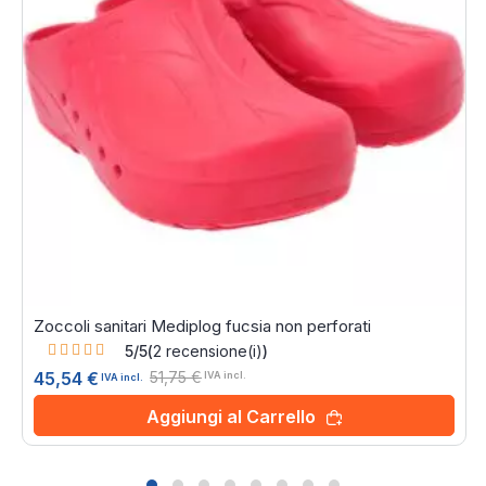
Zoccoli sanitari Mediplog fucsia non perforati
Rating:
5/5
(
2
recensione(i)
)
100%
51,75 €
45,54 €
IVA incl.
IVA incl.
Aggiungi al Carrello