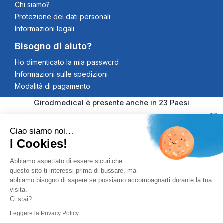
Chi siamo?
Protezione dei dati personali
Informazioni legali
Bisogno di aiuto?
Ho dimenticato la mia password
Informazioni sulle spedizioni
Modalità di pagamento
Girodmedical è presente anche in 23 Paesi
Ciao siamo noi…
I Cookies!
© 2026 Girodmedical. Tutti i diritti riservati. Partita IVA
Abbiamo aspettato di essere sicuri che
questo sito ti interessi prima di bussare, ma
00344269998
Pagamento 100% Securizzato
abbiamo bisogno di sapere se possiamo accompagnarti durante la tua
visita.
Controlli Antifrode, Certificato SSL
Ci stai?
Leggere la Privacy Policy