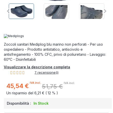
Zoccoli sanitari Mediplog blu marino non perforati - Per uso
ospedaliero - Prodotto antistatico, antiscivolo e
antisfregamento - 100% CFC, privo di poliuretano - Lavaggio:
60°C - Disinfettabili
Visualizzare la descrizione completa
Rating:
7
recensione(i)
100%
IVA incl.
IVA incl.
45,54 €
51,75 €
Prezzo
speciale
Un risparmio del 6,21 € ( 12 % )
Disponibilità :
In Stock