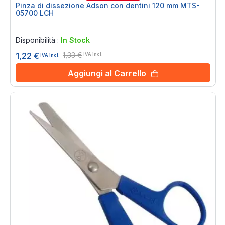
Pinza di dissezione Adson con dentini 120 mm MTS-
05700 LCH
Rating:
0%
Disponibilità :
In Stock
1,33 €
1,22 €
IVA incl.
IVA incl.
Aggiungi al Carrello