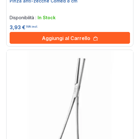
Pinza anti-zecche Comed 8 cm
Rating:
0%
Disponibilità :
In Stock
3,93 €
IVA incl.
Aggiungi al Carrello