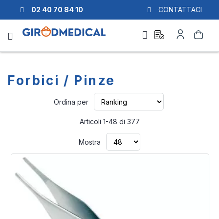
02 40 70 84 10
CONTATTACI
Richiesta
Il
Cerca
di
mio
preventivo
Account
Forbici / Pinze
Imposta
Ordina per
la
direzione
Articoli
1
-
48
di
377
crescente
Mostra