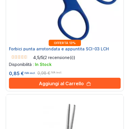
OFFERTÀ 13%
Forbici punta arrotondata e appuntita SCI-03 LCH
Rating:
4,5/5
(
2
recensione(i)
)
90%
Disponibilità :
In Stock
0,98 €
0,85 €
IVA incl.
IVA incl.
Aggiungi al Carrello