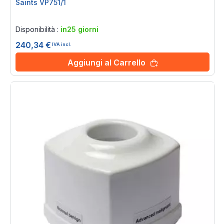
Saints VP751/1
Rating:
0%
Disponibilità :
in25 giorni
240,34 €
IVA incl.
Aggiungi al Carrello