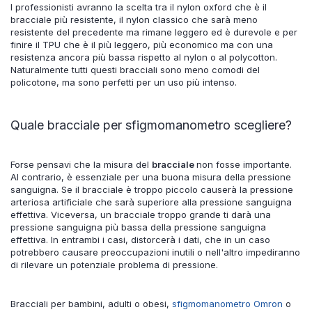
I professionisti avranno la scelta tra il nylon oxford che è il
bracciale più resistente, il nylon classico che sarà meno
resistente del precedente ma rimane leggero ed è durevole e per
finire il TPU che è il più leggero, più economico ma con una
resistenza ancora più bassa rispetto al nylon o al polycotton.
Naturalmente tutti questi bracciali sono meno comodi del
policotone, ma sono perfetti per un uso più intenso.
Quale bracciale per sfigmomanometro scegliere?
Forse pensavi che la misura del
bracciale
non fosse importante.
Al contrario, è essenziale per una buona misura della pressione
sanguigna. Se il bracciale è troppo piccolo causerà la pressione
arteriosa artificiale che sarà superiore alla pressione sanguigna
effettiva. Viceversa, un bracciale troppo grande ti darà una
pressione sanguigna più bassa della pressione sanguigna
effettiva. In entrambi i casi, distorcerà i dati, che in un caso
potrebbero causare preoccupazioni inutili o nell'altro impediranno
di rilevare un potenziale problema di pressione.
Bracciali per bambini, adulti o obesi,
sfigmomanometro Omron
o