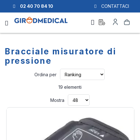
02 40 70 84 10
CONTATTACI
Richiesta
Il
Cerca
di
mio
preventivo
Account
Bracciale misuratore di
pressione
Imposta
Ordina per
la
direzione
19
elementi
crescente
Mostra