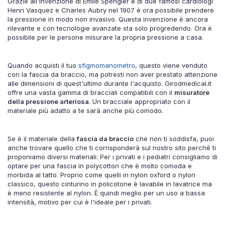
Grazie all'invenzione di Emile Spengler e di due famosi cardiologi
Henri Vasquez e Charles Aubry nel 1907 è ora possibile prendere
la pressione in modo non invasivo. Questa invenzione è ancora
rilevante e con tecnologie avanzate sta solo progredendo. Ora è
possibile per le persone misurare la propria pressione a casa.
Quando acquisti il ​​tuo
sfigmomanometro
, questo viene venduto
con la fascia da braccio, ma potresti non aver prestato attenzione
alle dimensioni di quest'ultimo durante l'acquisto. Girodmedical.it
offre una vasta gamma di bracciali compatibili con il
misuratore
della pressione arteriosa
. Un bracciale appropriato con il
materiale più adatto a te sarà anche più comodo.
Se è il materiale della
fascia da braccio
che non ti soddisfa, puoi
anche trovare quello che ti corrisponderà sul nostro sito perché ti
proponiamo diversi materiali: Per i privati e i pediatri consigliamo di
optare per una fascia in polycotton che è molto comoda e
morbida al tatto. Proprio come quelli in nylon oxford o nylon
classico, questo cinturino in policotone è lavabile in lavatrice ma
è meno resistente al nylon. È quindi meglio per un uso a bassa
intensità, motivo per cui è l'ideale per i privati.