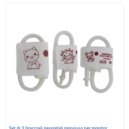
Set di 3 bracciali neonatali monouso per monitor