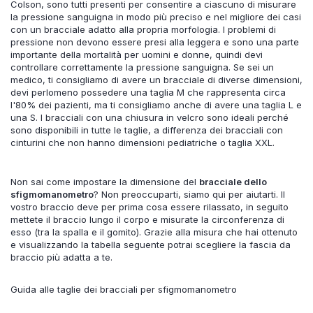
Colson, sono tutti presenti per consentire a ciascuno di misurare
la pressione sanguigna in modo più preciso e nel migliore dei casi
con un bracciale adatto alla propria morfologia. I problemi di
pressione non devono essere presi alla leggera e sono una parte
importante della mortalità per uomini e donne, quindi devi
controllare correttamente la pressione sanguigna. Se sei un
medico, ti consigliamo di avere un bracciale di diverse dimensioni,
devi perlomeno possedere una taglia M che rappresenta circa
l'80% dei pazienti, ma ti consigliamo anche di avere una taglia L e
una S. I bracciali con una chiusura in velcro sono ideali perché
sono disponibili in tutte le taglie, a differenza dei bracciali con
cinturini che non hanno dimensioni pediatriche o taglia XXL.
Non sai come impostare la dimensione del
bracciale dello
sfigmomanometro
? Non preoccuparti, siamo qui per aiutarti. Il
vostro braccio deve per prima cosa essere rilassato, in seguito
mettete il braccio lungo il corpo e misurate la circonferenza di
esso (tra la spalla e il gomito). Grazie alla misura che hai ottenuto
e visualizzando la tabella seguente potrai scegliere la fascia da
braccio più adatta a te.
Guida alle taglie dei bracciali per sfigmomanometro