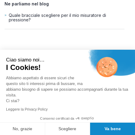
Ne parliamo nel blog
Quale bracciale scegliere per il mio misuratore di
pressione?
VANTAGGI PER I NOSTRI CLIENTI
Ciao siamo noi…
I Cookies!
Consigli prima della vendita
Abbiamo aspettato di essere sicuri che
questo sito ti interessi prima di bussare, ma
abbiamo bisogno di sapere se possiamo accompagnarti durante la tua
visita.
I migliori prezzi del web
Ci stai?
Leggere la Privacy Policy
Spedizione in 24/48H
Consensi certificati da
No, grazie
Scegliere
Va bene