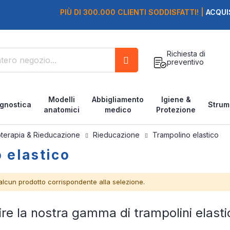
PIÙ DI 300.000 CLIENTI SODDISFATTI! |
ACQUI
Richiesta di
preventivo
Cerca
Modelli
Abbigliamento
Igiene &
gnostica
Strum
anatomici
medico
Protezione
oterapia & Rieducazione
Rieducazione
Trampolino elastico
 elastico
alcun prodotto corrispondente alla selezione.
ire la nostra gamma di trampolini elasti