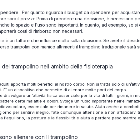
 spendere : Per quanto riguarda il budget da spendere per acquistar
iore sarà il prezzo.Prima di prendere una decisione, è necessario p
he lo spazio e l'uso sono importanti. In quanto, ad esempio, se si 
mporterà costi di rimborso non necessari.
fine è un fattore che influisce molto sulla decisione. Se avete il desid
verso trampolini con manico altrimenti il trampolino tradizionale sarà su
 del trampolino nell'ambito della fisioterapia
dulti apporta molti benefici al nostro corpo. Non si tratta solo di un’at
ti. E’ un dispositivo che permette di allenare molte parti del corpo.
 svolgere un'attività fisica essenziale per la vita di tutti i giorni, in m
ttere certe malattie e dolori. Svolge un ruolo importante nell'eliminazion
diovascolare, essenziale per rimanere in salute. Aiuta anche a combatter
 giorno per sentirvi meglio, fate comunque attenzione a non affaticarvi t
ra l'equilibrio, la postura e la flessibilità e aiuta a perdere peso mentre es
sono allenare con il trampolino