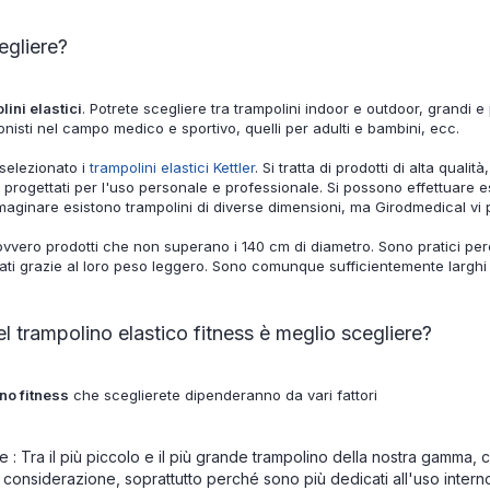
egliere?
lini elastici
. Potrete scegliere tra trampolini indoor e outdoor, grandi e p
ionisti nel campo medico e sportivo, quelli per adulti e bambini, ecc.
selezionato i
trampolini elastici Kettler
. Si tratta di prodotti di alta quali
progettati per l'uso personale e professionale. Si possono effettuare eser
maginare esistono trampolini di diverse dimensioni, ma Girodmedical vi
ovvero prodotti che non superano i 140 cm di diametro. Sono pratici per
ati grazie al loro peso leggero. Sono comunque sufficientemente larghi
 trampolino elastico fitness è meglio scegliere?
no fitness
che sceglierete dipenderanno da vari fattori
: Tra il più piccolo e il più grande trampolino della nostra gamma, 
considerazione, soprattutto perché sono più dedicati all'uso inter