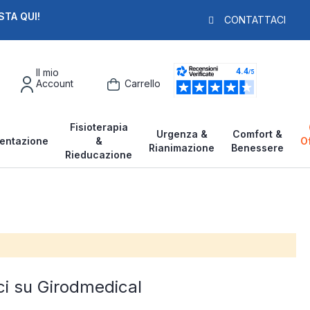
STA QUI!
PAGA IN 3X
F
CONTATTACI
Il mio
Account
Carrello
Fisioterapia
Urgenza &
Comfort &
entazione
&
O
Rianimazione
Benessere
Rieducazione
ci su Girodmedical