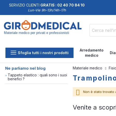
SERVIZIO CLIENTI
GRATIS : 02 40 70 84 10
DDISFATTI O RIMBORSATI
Lun-Vie 9h-13h/14h-17h
Materiale medico per privati e professionisti
Cerca
Arredamento
Sfoglia tutti i nostri prodotti
Dia
medico
Ne parliamo nel blog
Materiale medico
Fisi
Tappeto elastico : quali sono i suoi
Trampolino
benefici ?
Non è stato trovato 
Venite a scopr