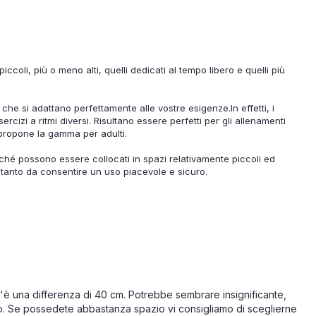
iccoli, più o meno alti, quelli dedicati al tempo libero e quelli più
tà, che si adattano perfettamente alle vostre esigenze.In effetti, i
cizi a ritmi diversi. Risultano essere perfetti per gli allenamenti
 propone la gamma per adulti.
ché possono essere collocati in spazi relativamente piccoli ed
 tanto da consentire un uso piacevole e sicuro.
c'è una differenza di 40 cm. Potrebbe sembrare insignificante,
no. Se possedete abbastanza spazio vi consigliamo di sceglierne