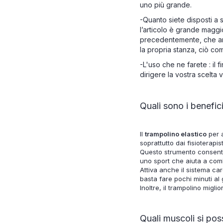
uno più grande.
-Quanto siete disposti a
l’articolo è grande magg
precedentemente, che anc
la propria stanza, ciò co
-L'uso che ne farete : il 
dirigere la vostra scelta 
Quali sono i benefici
Il
trampolino elastico
per a
soprattutto dai fisioterapis
Questo strumento consente di
uno sport che aiuta a comba
Attiva anche il sistema car
basta fare pochi minuti al
Inoltre, il trampolino miglio
Quali muscoli si pos