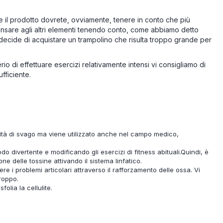
e il prodotto dovrete, ovviamente, tenere in conto che più
ensare agli altri elementi tenendo conto, come abbiamo detto
decide di acquistare un trampolino che risulta troppo grande per
erio di effettuare esercizi relativamente intensi vi consigliamo di
fficiente.
tività di svago ma viene utilizzato anche nel campo medico,
odo divertente e modificando gli esercizi di fitness abituali.Quindi, è
e delle tossine attivando il sistema linfatico.
e i problemi articolari attraverso il rafforzamento delle ossa. Vi
roppo.
folia la cellulite.