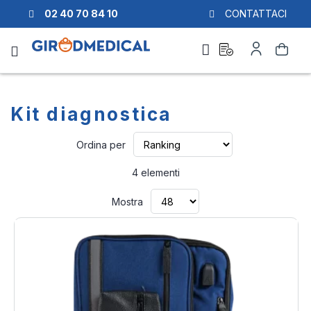
02 40 70 84 10
CONTATTACI
Richiesta
Il
Cerca
di
mio
preventivo
Account
Kit diagnostica
Imposta
Ordina per
la
direzione
4
elementi
crescente
Mostra