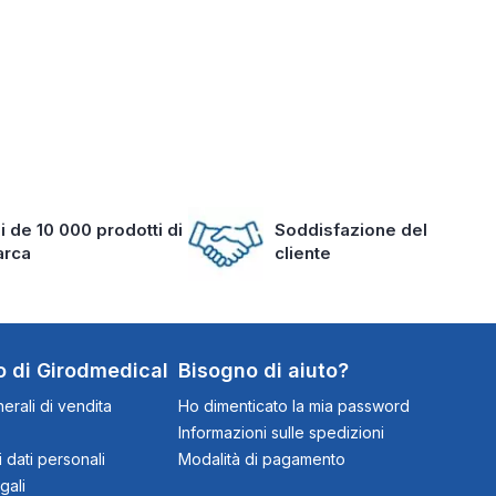
i de 10 000 prodotti di
Soddisfazione del
arca
cliente
o di Girodmedical
Bisogno di aiuto?
erali di vendita
Ho dimenticato la mia password
Informazioni sulle spedizioni
 dati personali
Modalità di pagamento
gali