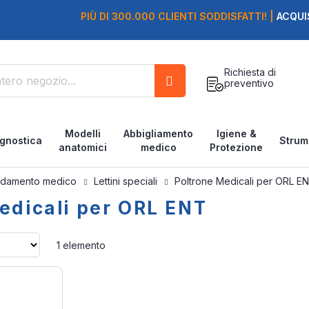
PIÙ DI 300.000 CLIENTI SODDISFATTI! |
ACQUI
Richiesta di
preventivo
Cerca
Modelli
Abbigliamento
Igiene &
gnostica
Strum
anatomici
medico
Protezione
edamento medico
Lettini speciali
Poltrone Medicali per ORL E
edicali per ORL ENT
Imposta
1
elemento
la
direzione
crescente