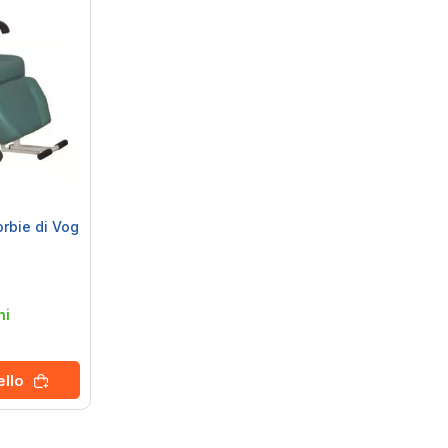
orbie di Vog
ni
ello