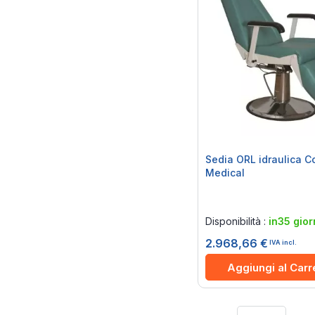
Sedia ORL idraulica C
Medical
Rating:
0%
Disponibilità :
in35 gior
2.968,66 €
IVA incl.
Aggiungi al Carr