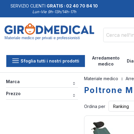
SERVIZIO CLIENTI
GRATIS : 02 40 70 84 10
DDISFATTI O RIMBORSATI
Lun-Vie 9h-13h/14h-17h
Materiale medico per privati e professionisti
Cerca
Arredamento
Sfoglia tutti i nostri prodotti
Dia
medico
Materiale medico
Arr
Marca
Poltrone M
Prezzo
Ordina per