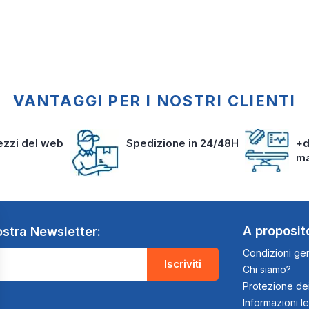
VANTAGGI PER I NOSTRI CLIENTI
rezzi del web
Spedizione in 24/48H
+d
m
A proposit
nostra Newsletter:
Condizioni gen
Iscriviti
Chi siamo?
Protezione dei
Informazioni le