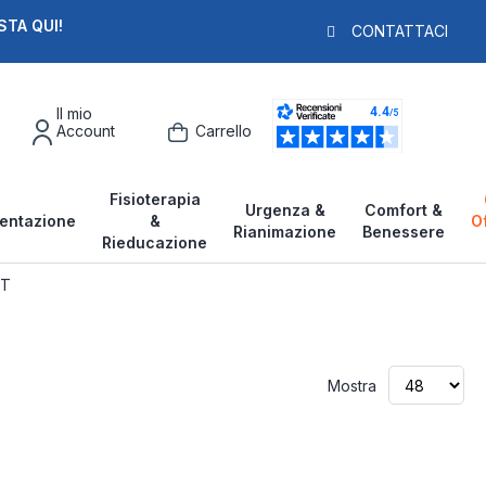
STA QUI!
PAGA IN 3X
F
CONTATTACI
Il mio
Account
Carrello
Fisioterapia
Urgenza &
Comfort &
entazione
&
O
Rianimazione
Benessere
Rieducazione
NT
Mostra