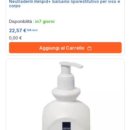
Neutraderm Relipid+ balsamo liporestitutivo per viso e
corpo
Rating:
0%
Disponibilità :
in7 giorni
22,57 €
IVA incl.
0,00 €
Aggiungi al Carrello