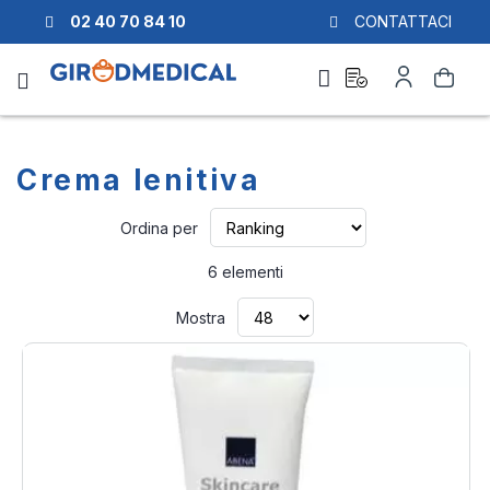
02 40 70 84 10
CONTATTACI
Richiesta
Il
Cerca
di
mio
preventivo
Account
Crema lenitiva
Imposta
Ordina per
la
direzione
6
elementi
crescente
Mostra