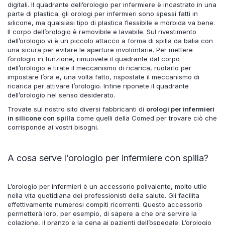
digitali. Il quadrante dell’orologio per infermiere è incastrato in una
parte di plastica: gli orologi per infermieri sono spessi fatti in
silicone, ma qualsiasi tipo di plastica flessibile e morbida va bene.
Il corpo dell’orologio è removibile e lavabile. Sul rivestimento
dell’orologio vi è un piccolo attacco a forma di spilla da balia con
una sicura per evitare le aperture involontarie. Per mettere
l’orologio in funzione, rimuovete il quadrante dal corpo
dell’orologio e tirate il meccanismo di ricarica, ruotarlo per
impostare l’ora e, una volta fatto, rispostate il meccanismo di
ricarica per attivare l’orologio. Infine riponete il quadrante
dell’orologio nel senso desiderato.
Trovate sul nostro sito diversi fabbricanti di
orologi per infermieri
in silicone con spilla
come quelli della Comed per trovare ciò che
corrisponde ai vostri bisogni.
A cosa serve l’orologio per infermiere con spilla?
L’orologio per infermieri è un accessorio polivalente, molto utile
nella vita quotidiana dei professionisti della salute. Gli facilita
effettivamente numerosi compiti ricorrenti. Questo accessorio
permetterà loro, per esempio, di sapere a che ora servire la
colazione, il pranzo e la cena ai pazienti dell’ospedale. L’orologio