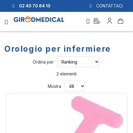
02 40 70 84 10
CONTATTACI
Richiesta
Il
Cerca
di
mio
preventivo
Account
Orologio per infermiere
Imposta
Ordina per
la
direzione
2
elementi
crescente
Mostra