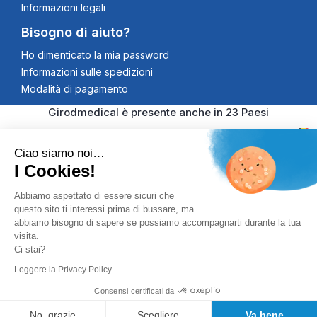
Informazioni legali
Bisogno di aiuto?
Ho dimenticato la mia password
Informazioni sulle spedizioni
Modalità di pagamento
Girodmedical è presente anche in 23 Paesi
Ciao siamo noi…
I Cookies!
© 2026 Girodmedical. Tutti i diritti riservati. Partita IVA
Abbiamo aspettato di essere sicuri che
questo sito ti interessi prima di bussare, ma
00344269998
Pagamento 100% Securizzato
abbiamo bisogno di sapere se possiamo accompagnarti durante la tua
visita.
Controlli Antifrode, Certificato SSL
Ci stai?
Leggere la Privacy Policy
Consensi certificati da
No, grazie
Scegliere
Va bene