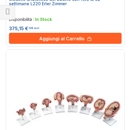
settimane L220 Erler Zimmer
Rating:
0%
Naviga
Disponibilità :
In Stock
per
375,15 €
IVA incl.
Aggiungi al Carrello