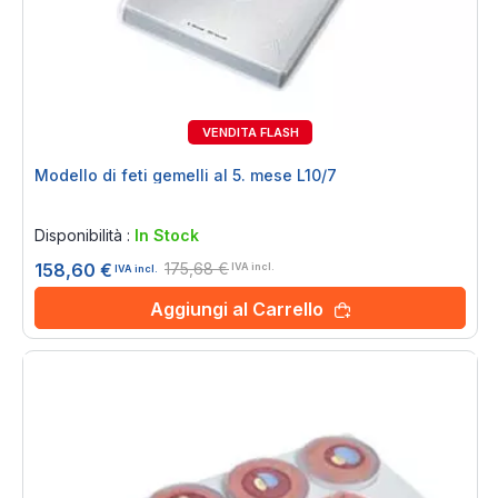
VENDITA FLASH
10%
Modello di feti gemelli al 5. mese L10/7
Rating:
0%
Disponibilità :
In Stock
175,68 €
158,60 €
IVA incl.
IVA incl.
Aggiungi al Carrello