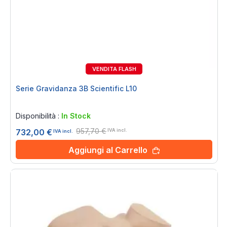
VENDITA FLASH
24%
Serie Gravidanza 3B Scientific L10
Rating:
0%
Disponibilità :
In Stock
957,70 €
732,00 €
IVA incl.
IVA incl.
Aggiungi al Carrello