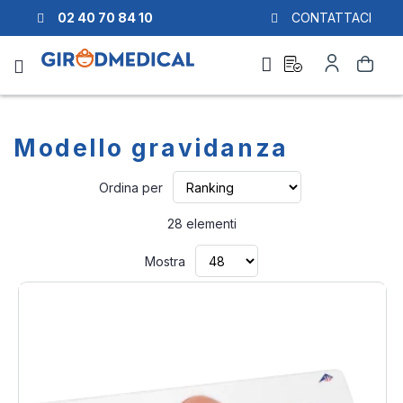
02 40 70 84 10
CONTATTACI
Richiesta
Il
Cerca
di
mio
preventivo
Account
Modello gravidanza
Imposta
Ordina per
la
direzione
28
elementi
crescente
Mostra