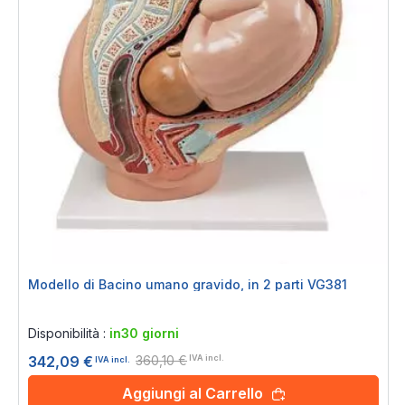
Modello di Bacino umano gravido, in 2 parti VG381
Rating:
0%
Disponibilità :
in30 giorni
360,10 €
342,09 €
IVA incl.
IVA incl.
Aggiungi al Carrello