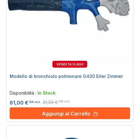
VENDITA FLASH
33%
Modello di bronchiolo polmonare G430 Erler Zimmer
Rating:
0%
Disponibilità :
In Stock
91,50 €
61,00 €
IVA incl.
IVA incl.
Aggiungi al Carrello