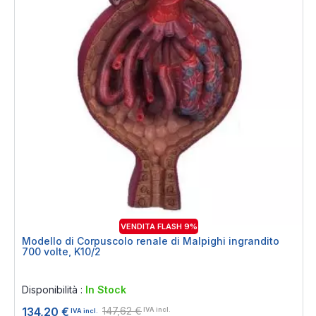
VENDITA FLASH 9%
Modello di Corpuscolo renale di Malpighi ingrandito
700 volte, K10/2
Rating:
0%
Disponibilità :
In Stock
147,62 €
134,20 €
IVA incl.
IVA incl.