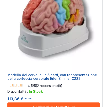
Modello del cervello, in 5 parti, con rappresentazione
della corteccia cerebrale Erler Zimmer C222
Rating:
4,5/5
(
2
recensione(i)
)
90%
Disponibilità :
In Stock
113,86 €
IVA incl.