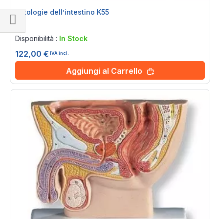
Patologie dell’intestino K55
Rating:
Naviga
0%
Disponibilità :
In Stock
per
122,00 €
IVA incl.
Aggiungi al Carrello