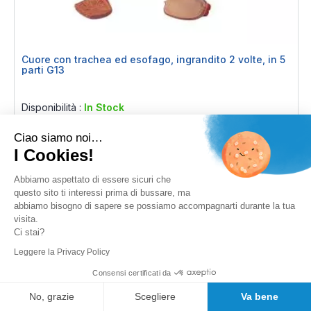
Cuore con trachea ed esofago, ingrandito 2 volte, in 5
parti G13
Rating:
0%
Disponibilità :
In Stock
489,22 €
IVA incl.
Ciao siamo noi…
I Cookies!
Aggiungi al Carrello
Abbiamo aspettato di essere sicuri che
questo sito ti interessi prima di bussare, ma
abbiamo bisogno di sapere se possiamo accompagnarti durante la tua
visita.
Ci stai?
Leggere la Privacy Policy
Consensi certificati da
No, grazie
Scegliere
Va bene