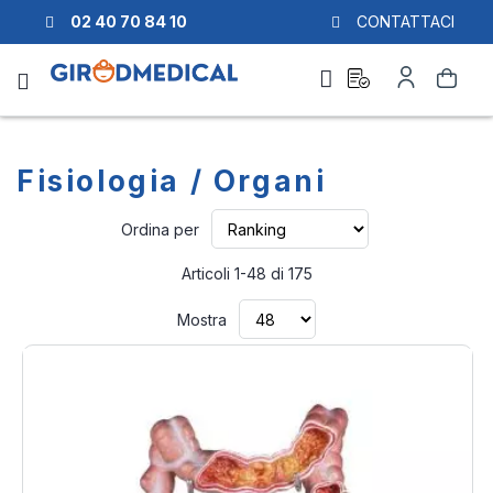
02 40 70 84 10
CONTATTACI
Richiesta
Il
Cerca
di
mio
preventivo
Account
Fisiologia / Organi
Imposta
Ordina per
la
direzione
Articoli
1
-
48
di
175
crescente
Mostra