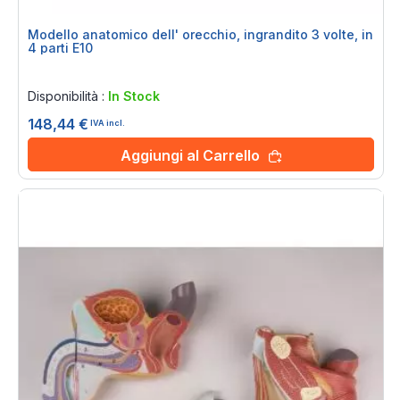
Modello anatomico dell' orecchio, ingrandito 3 volte, in
4 parti E10
Rating:
0%
Disponibilità :
In Stock
148,44 €
IVA incl.
Aggiungi al Carrello