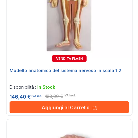
VENDITA FLASH
20%
Modello anatomico del sistema nervoso in scala 1:2
Rating:
0%
Disponibilità :
In Stock
183,00 €
146,40 €
IVA incl.
IVA incl.
Aggiungi al Carrello