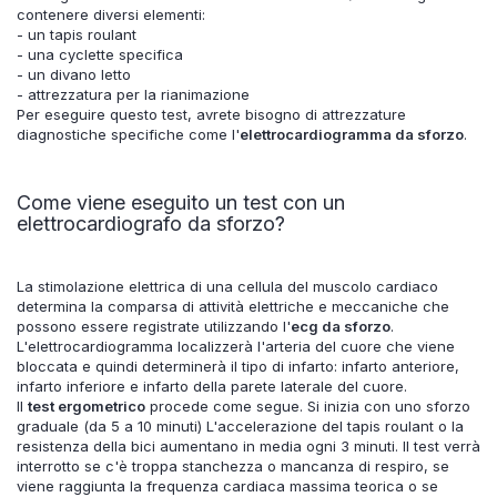
contenere diversi elementi:
- un tapis roulant
- una cyclette specifica
- un divano letto
- attrezzatura per la rianimazione
Per eseguire questo test, avrete bisogno di attrezzature
diagnostiche specifiche come l'
elettrocardiogramma da sforzo
.
Come viene eseguito un test con un
elettrocardiografo da sforzo?
La stimolazione elettrica di una cellula del muscolo cardiaco
determina la comparsa di attività elettriche e meccaniche che
possono essere registrate utilizzando l'
ecg da sforzo
.
L'elettrocardiogramma localizzerà l'arteria del cuore che viene
bloccata e quindi determinerà il tipo di infarto: infarto anteriore,
infarto inferiore e infarto della parete laterale del cuore.
Il
test ergometrico
procede come segue. Si inizia con uno sforzo
graduale (da 5 a 10 minuti) L'accelerazione del tapis roulant o la
resistenza della bici aumentano in media ogni 3 minuti. Il test verrà
interrotto se c'è troppa stanchezza o mancanza di respiro, se
viene raggiunta la frequenza cardiaca massima teorica o se