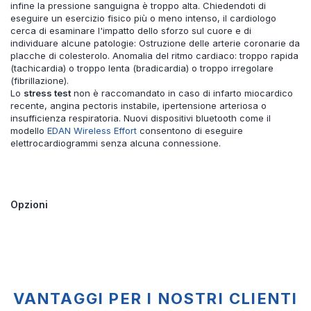
infine la pressione sanguigna è troppo alta. Chiedendoti di
eseguire un esercizio fisico più o meno intenso, il cardiologo
cerca di esaminare l'impatto dello sforzo sul cuore e di
individuare alcune patologie: Ostruzione delle arterie coronarie da
placche di colesterolo. Anomalia del ritmo cardiaco: troppo rapida
(tachicardia) o troppo lenta (bradicardia) o troppo irregolare
(fibrillazione).
Lo
stress test
non è raccomandato in caso di infarto miocardico
recente, angina pectoris instabile, ipertensione arteriosa o
insufficienza respiratoria. Nuovi dispositivi bluetooth come il
modello
EDAN Wireless Effort
consentono di eseguire
elettrocardiogrammi senza alcuna connessione.
Opzioni
VANTAGGI PER I NOSTRI CLIENTI