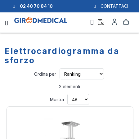
02 40 70 84 10
CONTATTACI
Richiesta
Il
Cerca
di
mio
preventivo
Account
Elettrocardiogramma da
sforzo
Imposta
Ordina per
la
direzione
2
elementi
crescente
Mostra