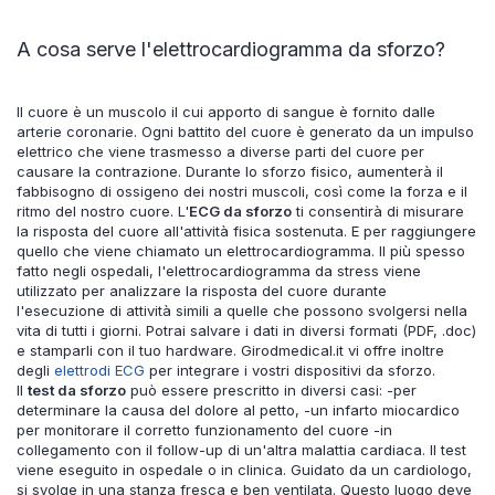
A cosa serve l'elettrocardiogramma da sforzo?
Il cuore è un muscolo il cui apporto di sangue è fornito dalle
arterie coronarie. Ogni battito del cuore è generato da un impulso
elettrico che viene trasmesso a diverse parti del cuore per
causare la contrazione. Durante lo sforzo fisico, aumenterà il
fabbisogno di ossigeno dei nostri muscoli, così come la forza e il
ritmo del nostro cuore. L'
ECG da sforzo
ti consentirà di misurare
la risposta del cuore all'attività fisica sostenuta. E per raggiungere
quello che viene chiamato un elettrocardiogramma. Il più spesso
fatto negli ospedali, l'elettrocardiogramma da stress viene
utilizzato per analizzare la risposta del cuore durante
l'esecuzione di attività simili a quelle che possono svolgersi nella
vita di tutti i giorni. Potrai salvare i dati in diversi formati (PDF, .doc)
e stamparli con il tuo hardware. Girodmedical.it vi offre inoltre
degli
elettrodi ECG
per integrare i vostri dispositivi da sforzo.
Il
test da sforzo
può essere prescritto in diversi casi: -per
determinare la causa del dolore al petto, -un infarto miocardico
per monitorare il corretto funzionamento del cuore -in
collegamento con il follow-up di un'altra malattia cardiaca. Il test
viene eseguito in ospedale o in clinica. Guidato da un cardiologo,
si svolge in una stanza fresca e ben ventilata. Questo luogo deve