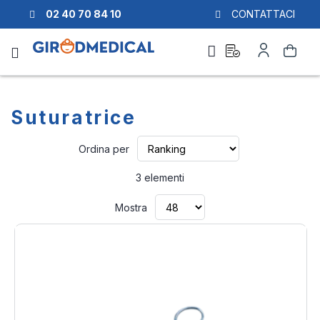
02 40 70 84 10
CONTATTACI
Richiesta
Il
Cerca
di
mio
preventivo
Account
Suturatrice
Imposta
Ordina per
la
direzione
3
elementi
crescente
Mostra