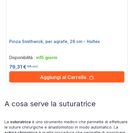
Pinza Smithwick, per agrafe, 26 cm - Holtex
Rating:
0%
Disponibilità :
in15 giorni
79,31 €
IVA incl.
Aggiungi al Carrello
A cosa serve la suturatrice
La
suturatrice
è uno strumento medico che permette di effettuare
le suture chirurgiche e anastomistosi in modo automatico. La
sutura chirurgica
è quella procedura che permette di avvicinare