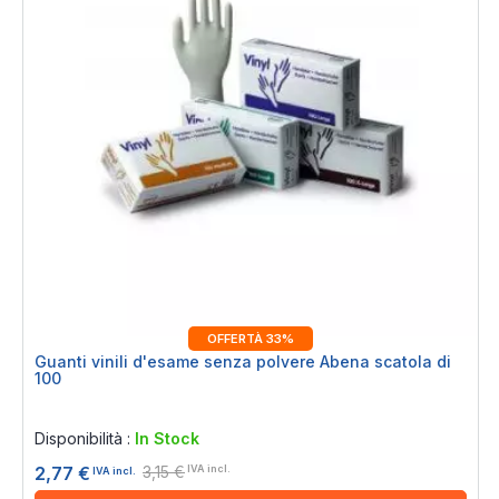
OFFERTÀ 33%
Guanti vinili d'esame senza polvere Abena scatola di
100
Rating:
0%
Disponibilità :
In Stock
3,15 €
2,77 €
IVA incl.
IVA incl.