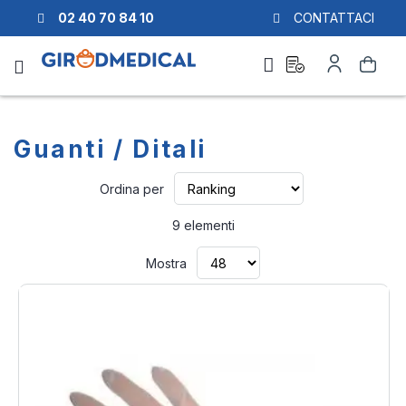
02 40 70 84 10
CONTATTACI
Richiesta
Il
Cerca
di
mio
preventivo
Account
Guanti / Ditali
Imposta
Ordina per
la
direzione
9
elementi
crescente
Mostra