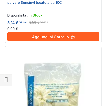
polvere Sensinyl (scatola da 100)
Rating:
0%
Disponibilità :
In Stock
3,56 €
3,14 €
IVA incl.
IVA incl.
0,00 €
Aggiungi al Carrello
Naviga
per