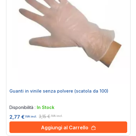
Guanti in vinile senza polvere (scatola da 100)
Rating:
0%
Disponibilità :
In Stock
3,15 €
2,77 €
IVA incl.
IVA incl.
Aggiungi al Carrello