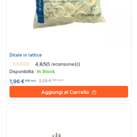
Ditale in lattice
Rating:
4,8/5
(
5
recensione(i)
)
96%
Disponibilità :
In Stock
2,23 €
1,96 €
IVA incl.
IVA incl.
Aggiungi al Carrello