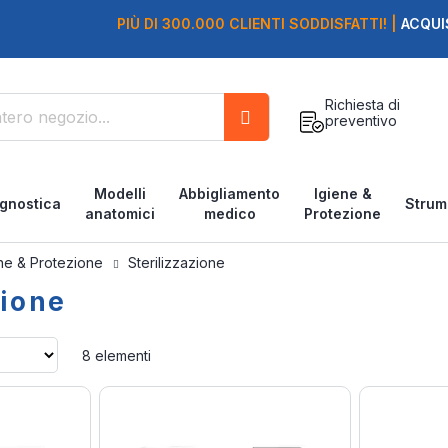
PIÙ DI 300.000 CLIENTI SODDISFATTI! |
ACQUI
Richiesta di
preventivo
Cerca
Modelli
Abbigliamento
Igiene &
gnostica
Strum
anatomici
medico
Protezione
ene & Protezione
Sterilizzazione
zione
Imposta
8
elementi
la
direzione
crescente