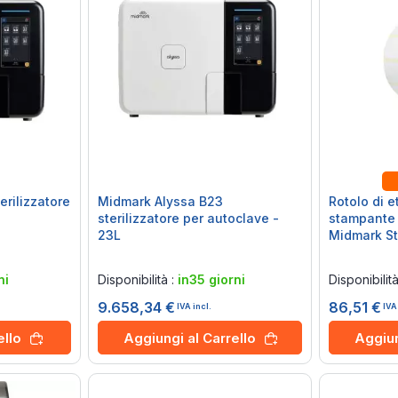
erilizzatore
Midmark Alyssa B23
Rotolo di e
sterilizzatore per autoclave -
stampante 
23L
Midmark Ste
Rating:
Rating:
0%
0%
ni
Disponibilità :
in35 giorni
Disponibilit
9.658,34 €
86,51 €
IVA incl.
IVA
ello
Aggiungi al Carrello
Aggiun