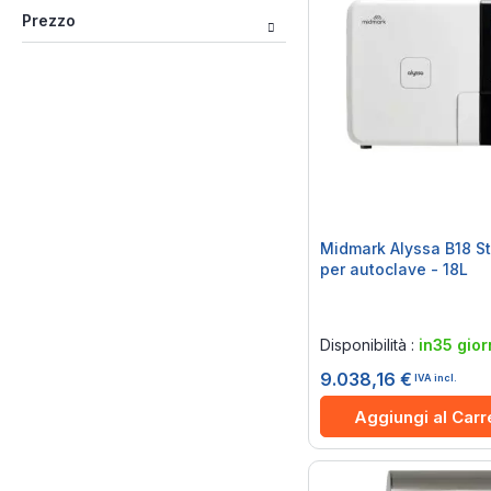
Prezzo
Midmark Alyssa B18 St
per autoclave - 18L
Rating:
0%
Disponibilità :
in35 gior
9.038,16 €
IVA incl.
Aggiungi al Carr