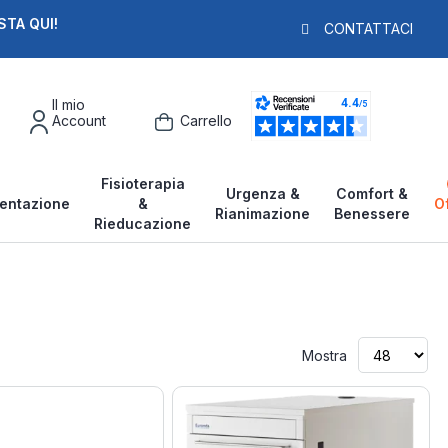
STA QUI!
PAGA IN 3X
F
CONTATTACI
Il mio
Account
Carrello
Fisioterapia
Urgenza &
Comfort &
entazione
&
O
Rianimazione
Benessere
Rieducazione
Mostra