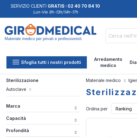
SERVIZIO CLIENTI
GRATIS : 02 40 70 84 10
DDISFATTI O RIMBORSATI
Lun-Vie 9h-13h/14h-17h
Materiale medico per privati e professionisti
Cerca
Arredamento
Sfoglia tutti i nostri prodotti
Dia
medico
Sterilizzazione
Materiale medico
Igi
Autoclave
Sterilizza
Marca
Ordina per
Capacità
Profondità