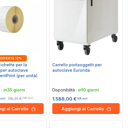
OFFERTÀ 12%
tichette per la
Carrello portaoggetti per
per autoclave
autoclave Euronda
rilPrint (per unità)
Rating:
0%
à :
in35 giorni
Disponibilità :
in10 giorni
98,31 €
1.586,00 €
IVA incl.
IVA incl.
 incl.
Aggiungi al Carrello
gi al Carrello