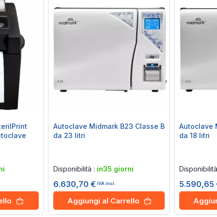
rilPrint
Autoclave Midmark B23 Classe B
Autoclave 
utoclave
da 23 litri
da 18 litri
Rating:
Rating:
0%
0%
ni
Disponibilità :
in35 giorni
Disponibilit
6.630,70 €
5.590,65
IVA incl.
ello
Aggiungi al Carrello
Aggiun