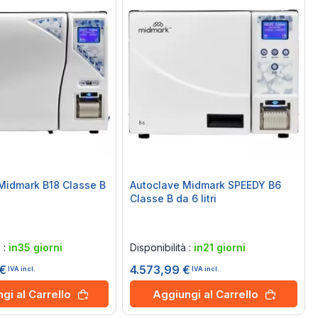
Midmark B18 Classe B
Autoclave Midmark SPEEDY B6
Classe B da 6 litri
Rating:
0%
à :
in35 giorni
Disponibilità :
in21 giorni
 €
4.573,99 €
IVA incl.
IVA incl.
gi al Carrello
Aggiungi al Carrello