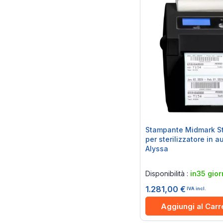
Stampante Midmark Ste
per sterilizzatore in a
Alyssa
Rating:
0%
Disponibilità :
in35 gior
1.281,00 €
IVA incl.
Aggiungi al Carr