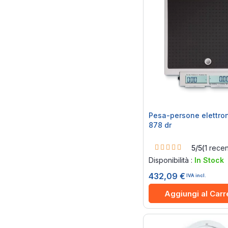
Pesa-persone elettro
878 dr
Rating:
5/5
(
1
recen
100%
Disponibilità :
In Stock
432,09 €
IVA incl.
Aggiungi al Carr