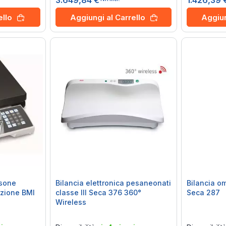
3.649,84 €
1.426,39 
ello
Aggiungi al Carrello
Aggiun
rsone
Bilancia elettronica pesaneonati
Bilancia o
nzione BMI
classe III Seca 376 360°
Seca 287
Wireless
Rating:
Rating:
0%
0%