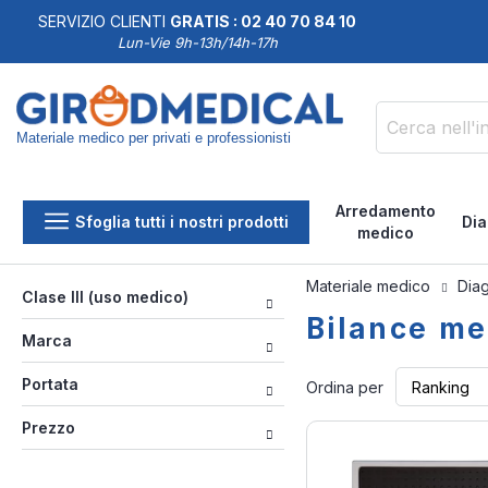
SERVIZIO CLIENTI
GRATIS : 02 40 70 84 10
DDISFATTI O RIMBORSATI
Lun-Vie 9h-13h/14h-17h
Materiale medico per privati e professionisti
Cerca
Arredamento
Sfoglia tutti i nostri prodotti
Dia
medico
Materiale medico
Dia
Clase III (uso medico)
Bilance m
Marca
Portata
Ordina per
Prezzo