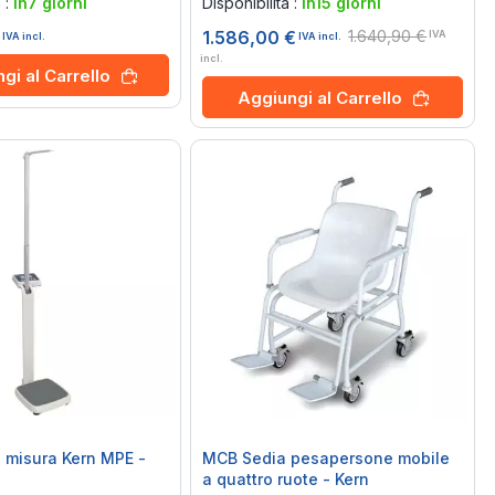
à :
in7 giorni
Disponibilità :
in15 giorni
€
1.640,90 €
1.586,00 €
IVA
IVA incl.
IVA incl.
incl.
gi al Carrello
Aggiungi al Carrello
i misura Kern MPE -
MCB Sedia pesapersone mobile
a quattro ruote - Kern