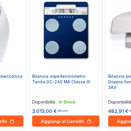
 meccanica
Bilancia impedenziometro
Bilancia p
Tanita DC-240 MA Classe III
Doppia fun
384
Rating:
Rating:
0%
0%
Disponibilità :
In Stock
Disponibilit
2.013,00 €
482,91 €
IVA incl.
I
ello
Aggiungi al Carrello
Aggiun