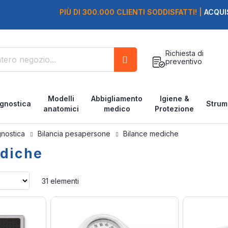
PIÙ DI 300.000 CLIENTI SODDISFATTI! |
ACQUI
Richiesta di
preventivo
Cerca
Modelli
Abbigliamento
Igiene &
gnostica
Strum
anatomici
medico
Protezione
gnostica
Bilancia pesapersone
Bilance mediche
ediche
Imposta
31
elementi
la
direzione
crescente