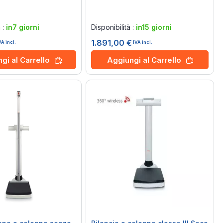
Rating:
0%
à :
in7 giorni
Disponibilità :
in15 giorni
1.891,00 €
VA incl.
IVA incl.
gi al Carrello
Aggiungi al Carrello