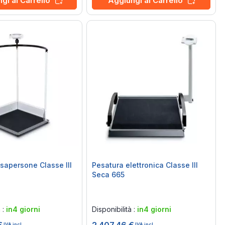
gi al Carrello
Aggiungi al Carrello
esapersone Classe III
Pesatura elettronica Classe III
Seca 665
Rating:
0%
à :
in4 giorni
Disponibilità :
in4 giorni
IVA incl.
IVA incl.