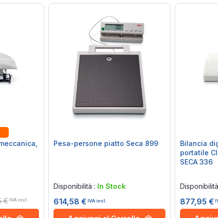
 meccanica,
Pesa-persone piatto Seca 899
Bilancia d
portatile Cl
SECA 336
Rating:
Rating:
0%
0%
Disponibilità :
In Stock
Disponibilit
5 €
614,58 €
877,95 €
IVA incl.
IVA incl.
I