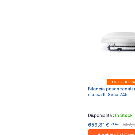
OFFERTÀ 18%
Bilancia pesaneonati
classa III Seca 745
Rating:
0%
Disponibilità :
In Stock
802,1
659,81 €
IVA incl.