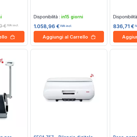
Rating:
Rating:
0%
0%
i
Disponibilità :
in15 giorni
Disponibilit
0 €
1.058,96 €
836,71 €
IVA incl.
IVA incl.
I
Aggiungi al Carrello
Aggiun
ello