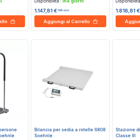
i
Disponibilità :
in4 giorni
Disponibilit
1.147,81 €
1.818,81 
IVA incl.
ello
Aggiungi al Carrello
Aggiun
apersone
Bilancia per sedia a rotelle 6808
Stazione d
oehnle
Soehnle
Classe III