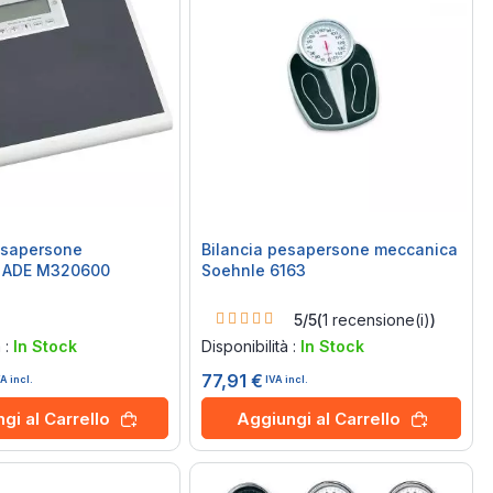
esapersone
Bilancia pesapersone meccanica
a ADE M320600
Soehnle 6163
Rating:
5/5
(
1
recensione(i)
)
100%
à :
In Stock
Disponibilità :
In Stock
77,91 €
VA incl.
IVA incl.
gi al Carrello
Aggiungi al Carrello