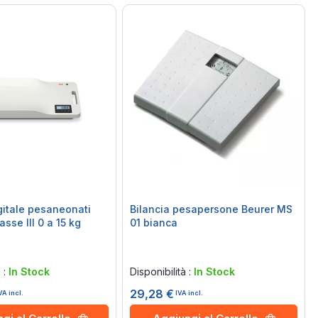
igitale pesaneonati
Bilancia pesapersone Beurer MS
asse III 0 a 15 kg
01 bianca
Rating:
0%
à :
In Stock
Disponibilità :
In Stock
29,28 €
VA incl.
IVA incl.