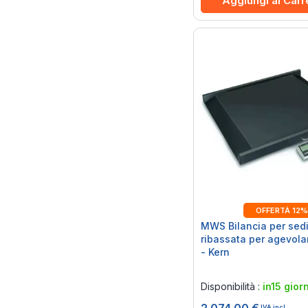
Aggiungi al Carr
OFFERTÀ 12%
MWS Bilancia per sedi
ribassata per agevolar
- Kern
Rating:
0%
Disponibilità :
in15 giorn
IVA incl.