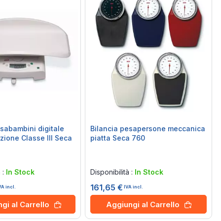
esabambini digitale
Bilancia pesapersone meccanica
zione Classe III Seca
piatta Seca 760
Rating:
0%
à :
In Stock
Disponibilità :
In Stock
161,65 €
VA incl.
IVA incl.
gi al Carrello
Aggiungi al Carrello