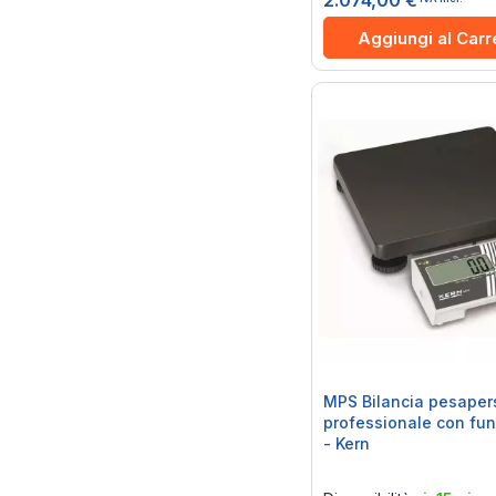
2.074,00 €
Aggiungi al Carr
MPS Bilancia pesape
professionale con fu
- Kern
Rating:
0%