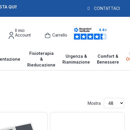
STA QUI!
PAGA IN 3X
F
CONTATTACI
Il mio
Account
Carrello
Fisioterapia
Urgenza &
Comfort &
entazione
&
O
Rianimazione
Benessere
Rieducazione
Mostra