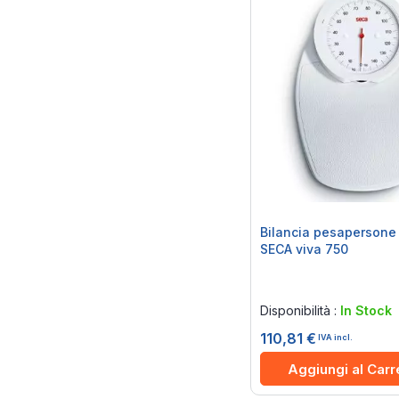
Bilancia pesapersone
SECA viva 750
Rating:
0%
Disponibilità :
In Stock
110,81 €
IVA incl.
Aggiungi al Carr