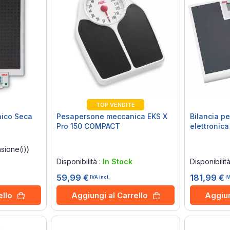
TOP VENDITE
nico Seca
Pesapersone meccanica EKS X
Bilancia p
Pro 150 COMPACT
elettronic
Rating:
Rating:
sione(i)
)
0%
0%
Disponibilità :
In Stock
Disponibilit
59,99 €
181,99 €
IVA incl.
I
ello
Aggiungi al Carrello
Aggiun