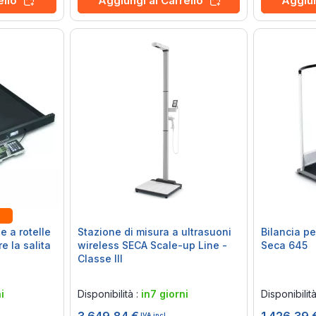
Aggiungi al Carrello
Aggiun
ello
e a rotelle
Stazione di misura a ultrasuoni
Bilancia p
e la salita
wireless SECA Scale-up Line -
Seca 645
Classe III
Rating:
Rating:
0%
0%
i
Disponibilità :
in7 giorni
Disponibilit
IVA incl.