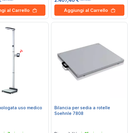
€
2.407,46 €
gi al Carrello
Aggiungi al Carrello
mologata uso medico
Bilancia per sedia a rotelle
Soehnle 7808
Rating:
0%