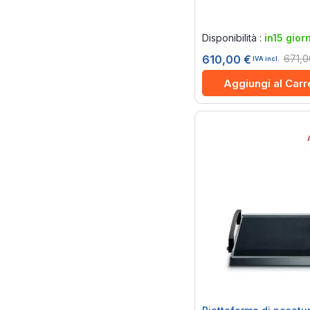
Rating:
0%
Disponibilità :
in15 giorn
671,0
610,00 €
IVA incl.
Aggiungi al Carr