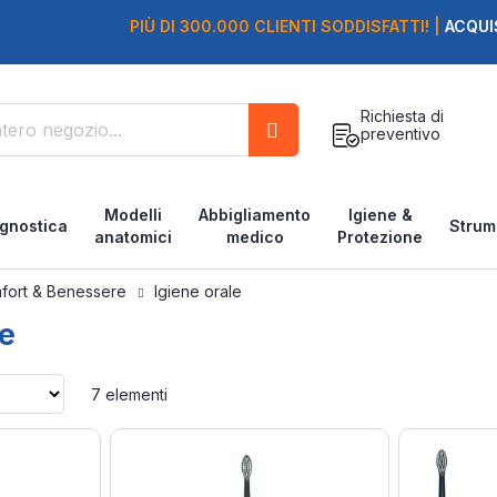
PIÙ DI 300.000 CLIENTI SODDISFATTI! |
ACQUI
Richiesta di
preventivo
Cerca
Modelli
Abbigliamento
Igiene &
gnostica
Strum
anatomici
medico
Protezione
fort & Benessere
Igiene orale
le
Imposta
7
elementi
la
direzione
crescente