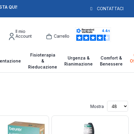
STA QUI!
PAGA IN 3X
F
CONTATTACI
Il mio
Account
Carrello
Fisioterapia
Urgenza &
Comfort &
entazione
&
O
Rianimazione
Benessere
Rieducazione
Mostra