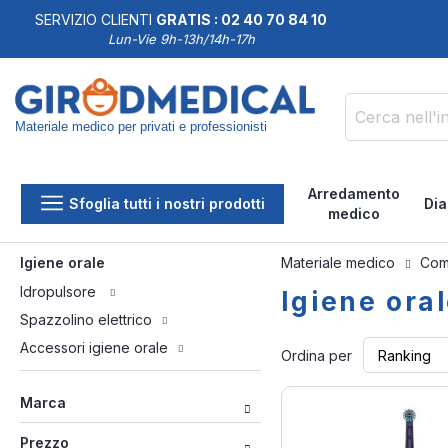
SERVIZIO CLIENTI
GRATIS : 02 40 70 84 10
DDISFATTI O RIMBORSATI
Lun-Vie 9h-13h/14h-17h
Materiale medico per privati e professionisti
Cerca
Arredamento
Sfoglia tutti i nostri prodotti
Dia
medico
Igiene orale
Materiale medico
Com
Idropulsore
Igiene ora
Spazzolino elettrico
Accessori igiene orale
Ordina per
Marca
Prezzo