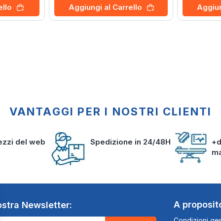
ello
Aggiungi al Carrello
Aggiun
VANTAGGI PER I NOSTRI CLIENTI
rezzi del web
Spedizione in 24/48H
+d
m
A proposit
nostra Newsletter:
Condizioni gen