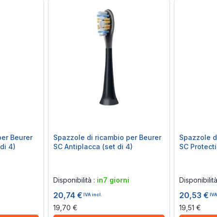
per Beurer
Spazzole di ricambio per Beurer
Spazzole d
di 4)
SC Antiplacca (set di 4)
SC Protecti
Rating:
Rating:
0%
0%
i
Disponibilità :
in7 giorni
Disponibilit
20,74 €
20,53 €
IVA incl.
IVA
19,70 €
19,51 €