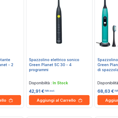
otante
Spazzolino elettrico sonico
Spazzolino
anet - 2
Green Planet SC 30 - 4
Green Plan
programmi
di spazzo
Rating:
Rating:
0%
0%
Disponibilità :
In Stock
Disponibilit
42,91 €
68,63 €
IVA incl.
IV
ello
Aggiungi al Carrello
Aggiun