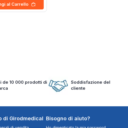
gi al Carrello
i de 10 000 prodotti di
Soddisfazione del
arca
cliente
o di Girodmedical
Bisogno di aiuto?
erali di vendita
Ho dimenticato la mia password