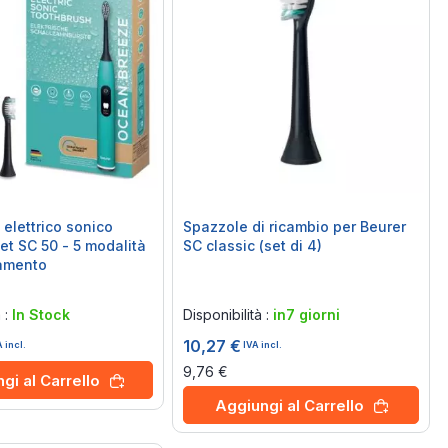
 elettrico sonico
Spazzole di ricambio per Beurer
et SC 50 - 5 modalità
SC classic (set di 4)
lamento
Rating:
0%
à :
In Stock
Disponibilità :
in7 giorni
10,27 €
A incl.
IVA incl.
9,76 €
gi al Carrello
Aggiungi al Carrello