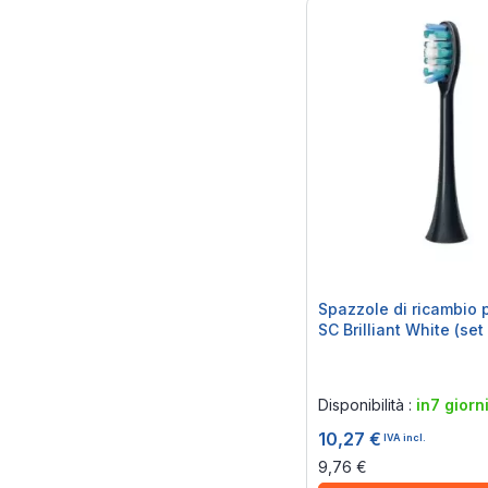
Spazzole di ricambio 
SC Brilliant White (set 
Rating:
0%
Disponibilità :
in7 giorn
10,27 €
IVA incl.
9,76 €