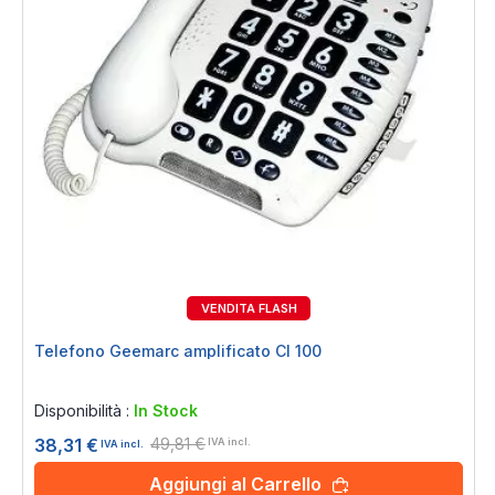
VENDITA FLASH
23%
Telefono Geemarc amplificato Cl 100
Rating:
0%
Disponibilità :
In Stock
49,81 €
38,31 €
IVA incl.
IVA incl.
Aggiungi al Carrello