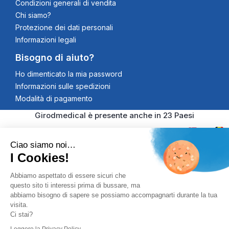
Condizioni generali di vendita
Chi siamo?
Protezione dei dati personali
Informazioni legali
Bisogno di aiuto?
Ho dimenticato la mia password
Informazioni sulle spedizioni
Modalità di pagamento
Girodmedical è presente anche in 23 Paesi
Ciao siamo noi…
I Cookies!
© 2026 Girodmedical. Tutti i diritti riservati. Partita IVA
Abbiamo aspettato di essere sicuri che
questo sito ti interessi prima di bussare, ma
00344269998
Pagamento 100% Securizzato
abbiamo bisogno di sapere se possiamo accompagnarti durante la tua
visita.
Controlli Antifrode, Certificato SSL
Ci stai?