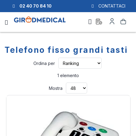
02 40 70 84 10
CONTATTACI
Richiesta
Il
Cerca
di
mio
preventivo
Account
Telefono fisso grandi tasti
Imposta
Ordina per
la
direzione
1
elemento
crescente
Mostra