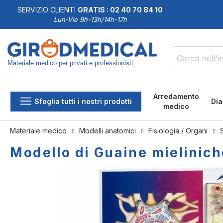
SERVIZIO CLIENTI
GRATIS : 02 40 70 84 10
DDISFATTI O RIMBORSATI
Lun-Vie 9h-13h/14h-17h
Materiale medico per privati e professionisti
Cerca
Arredamento
Sfoglia tutti i nostri prodotti
Dia
medico
Materiale medico
Modelli anatomici
Fisiologia / Organi
Modello di Guaine mielinich
Vai
Vai
alla
all'inizio
fine
della
della
galleria
galleria
di
di
immagini