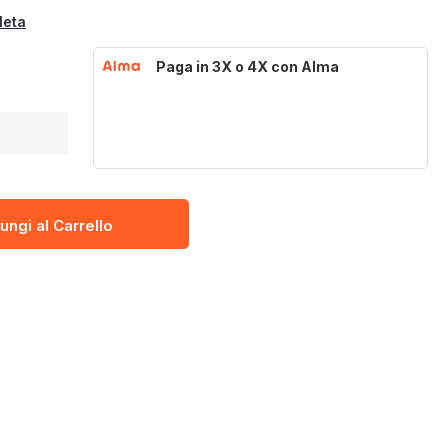
leta
Paga in 3X o 4X con Alma
ungi al Carrello