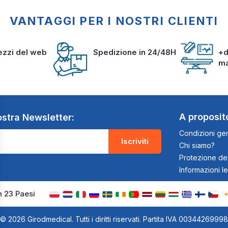
VANTAGGI PER I NOSTRI CLIENTI
rezzi del web
Spedizione in 24/48H
+d
m
A proposit
nostra Newsletter:
Condizioni gen
Iscriviti
Chi siamo?
Protezione dei
Informazioni le
n 23 Paesi
© 2026 Girodmedical. Tutti i diritti riservati. Partita IVA 00344269998