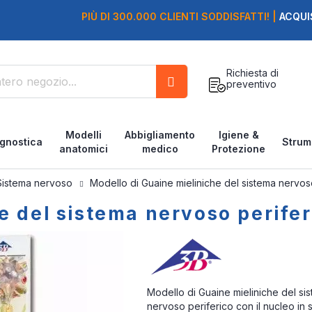
PIÙ DI 300.000 CLIENTI SODDISFATTI! |
ACQUI
Richiesta di
preventivo
Cerca
Modelli
Abbigliamento
Igiene &
gnostica
Strum
anatomici
medico
Protezione
Sistema nervoso
Modello di Guaine mieliniche del sistema nervos
e del sistema nervoso perife
Modello di Guaine mieliniche del si
nervoso periferico con il nucleo in