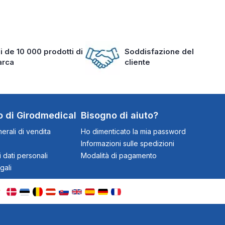
i de 10 000 prodotti di
Soddisfazione del
arca
cliente
o di Girodmedical
Bisogno di aiuto?
erali di vendita
Ho dimenticato la mia password
Informazioni sulle spedizioni
 dati personali
Modalità di pagamento
gali