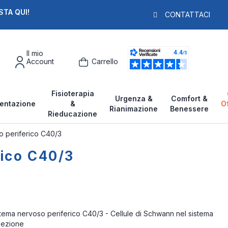
STA QUI!
PAGA IN 3X
F
CONTATTACI
Il mio
Account
Carrello
Fisioterapia
Urgenza &
Comfort &
entazione
&
O
Rianimazione
Benessere
Rieducazione
o periferico C40/3
rico C40/3
stema nervoso periferico C40/3 - Cellule di Schwann nel sistema
 sezione