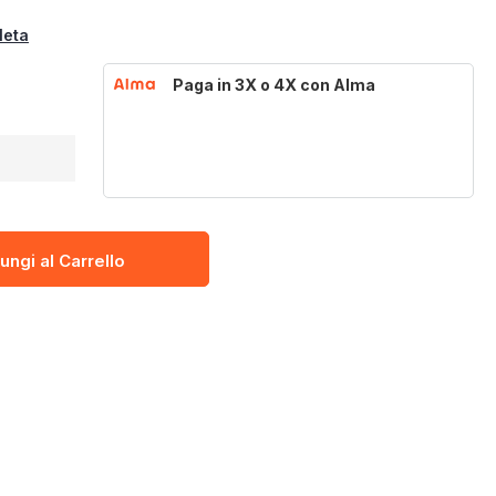
leta
Paga in 3X o 4X con Alma
ungi al Carrello