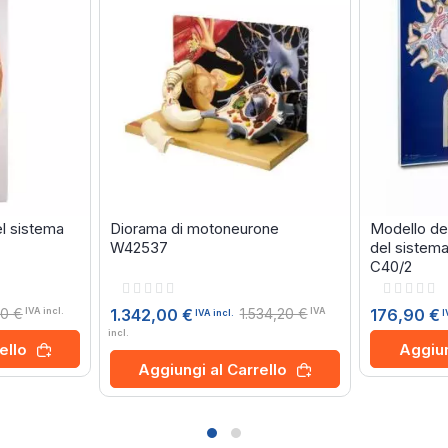
l sistema
Diorama di motoneurone
Modello del
W42537
del sistem
C40/2
Rating:
Rating:
0%
0%
00 €
1.534,20 €
176,90 €
1.342,00 €
IVA incl.
IVA
I
IVA incl.
incl.
Aggiun
ello
Aggiungi al Carrello