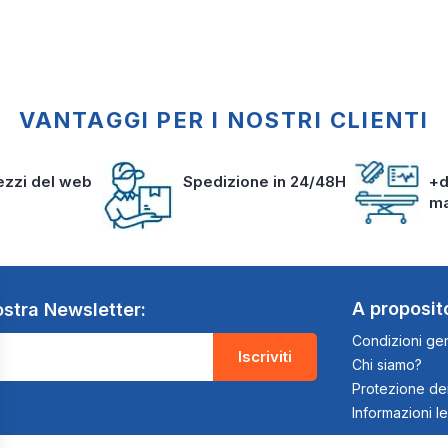
VANTAGGI PER I NOSTRI CLIENTI
rezzi del web
Spedizione in 24/48H
+d
m
A proposit
nostra Newsletter:
Condizioni gen
Iscriviti
Chi siamo?
Protezione dei
Informazioni le