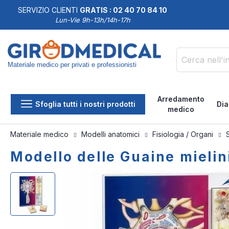
SERVIZIO CLIENTI
GRATIS : 02 40 70 84 10
DDISFATTI O RIMBORSATI
Lun-Vie 9h-13h/14h-17h
Materiale medico per privati e professionisti
Cerca
Arredamento
Sfoglia tutti i nostri prodotti
Dia
medico
Materiale medico
Modelli anatomici
Fisiologia / Organi
Modello delle Guaine mielin
Vai
Vai
alla
all'inizio
fine
della
della
galleria
galleria
di
di
immagini