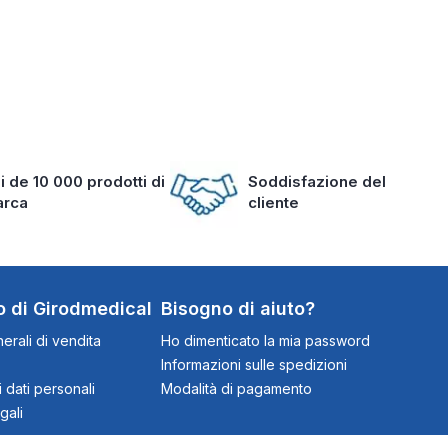
i de 10 000 prodotti di
Soddisfazione del
arca
cliente
o di Girodmedical
Bisogno di aiuto?
erali di vendita
Ho dimenticato la mia password
Informazioni sulle spedizioni
 dati personali
Modalità di pagamento
gali