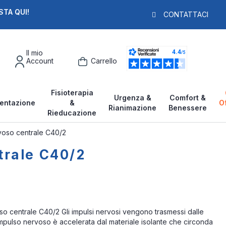
STA QUI!
PAGA IN 3X
F
CONTATTACI
Il mio
Account
Carrello
Fisioterapia
Urgenza &
Comfort &
entazione
&
O
Rianimazione
Benessere
Rieducazione
rvoso centrale C40/2
trale C40/2
so centrale C40/2 Gli impulsi nervosi vengono trasmessi dalle
’impulso nervoso è accelerata dal materiale isolante che circonda