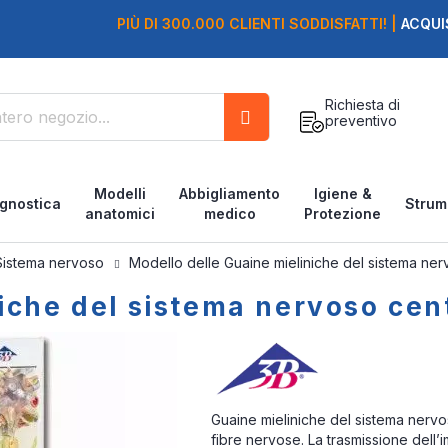
PIÙ DI 300.000 CLIENTI SODDISFATTI! |
ACQUI
Richiesta di
preventivo
Cerca
Modelli
Abbigliamento
Igiene &
gnostica
Strum
anatomici
medico
Protezione
Sistema nervoso
Modello delle Guaine mieliniche del sistema ne
iche del sistema nervoso cen
Guaine mieliniche del sistema nervo
fibre nervose. La trasmissione dell