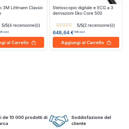
o 3M Littmann Classic
Stetoscopio digitale e ECG a 3
o
derivazioni Eko Core 500
Rating:
5/5
(
4
recensione(i)
)
5/5
(
2
recensione(i)
)
100%
648,64 €
VA incl.
IVA incl.
gi al Carrello
Aggiungi al Carrello
i de 10 000 prodotti di
Soddisfazione del
arca
cliente