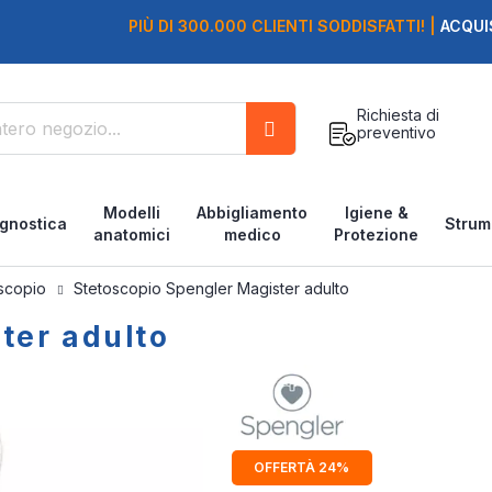
PIÙ DI 300.000 CLIENTI SODDISFATTI! |
ACQUI
Richiesta di
preventivo
Cerca
Modelli
Abbigliamento
Igiene &
gnostica
Strum
anatomici
medico
Protezione
oscopio
Stetoscopio Spengler Magister adulto
ter adulto
OFFERTÀ 24%