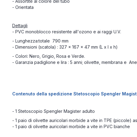
- Assortite al colore del tubo
- Orientata
Dettagli
- PVC monoblocco resistente all'ozono e ai raggi U.V.
- Lunghezza:totale 790 mm
- Dimensioni (scatola) : 327 x 167 x 47 mm (L x l x h)
- Colori: Nero, Grigio, Rosa e Verde.
- Garanzia padiglione e lira : 5 anni; olivette, membrana e Anel
Contenuto della spedizione Stetoscopio Spengler Magist
- 1 Stetoscopio Spengler Magister adulto
- 1 paio di olivette auricolari morbide a vite in TPE (piccole) a
- 1 paio di olivette auricolari morbide a vite in PVC bianche