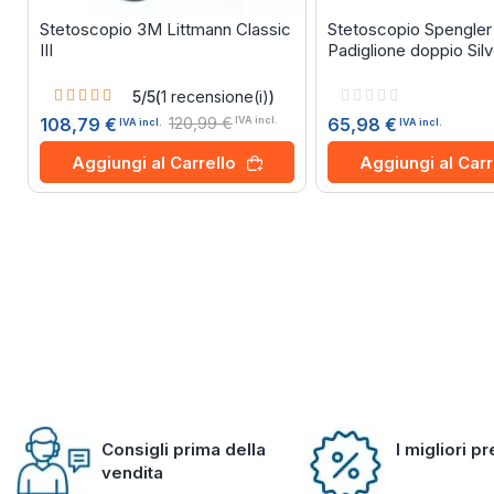
Stetoscopio 3M Littmann Classic
Stetoscopio Spengler 
III
Padiglione doppio Silv
Rating:
Rating:
5/5
(
1
recensione(i)
)
100%
0%
120,99 €
65,98 €
108,79 €
IVA incl.
IVA incl.
IVA incl.
Aggiungi al Carr
Aggiungi al Carrello
Consigli prima della
I migliori p
vendita