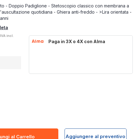
to - Doppio Padiglione - Stetoscopio classico con membrana a
auscultazione quotidiana - Ghiera anti-freddo - >Lira orientata -
 anni
leta
IVA incl.
Paga in 3X o 4X con Alma
Aggiungere al preventivo
ungi al Carrello