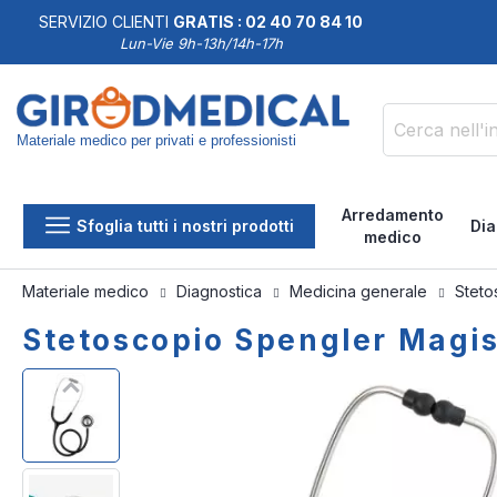
SERVIZIO CLIENTI
GRATIS : 02 40 70 84 10
DDISFATTI O RIMBORSATI
Lun-Vie 9h-13h/14h-17h
Materiale medico per privati e professionisti
Cerca
Arredamento
Sfoglia tutti i nostri prodotti
Dia
medico
Materiale medico
Diagnostica
Medicina generale
Stet
Stetoscopio Spengler Magis
Vai
Vai
alla
all'inizio
fine
della
della
galleria
galleria
di
di
immagini