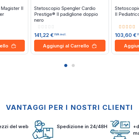
Magister II
Stetoscopio Spengler Cardio
Stetoscopi
er
Prestige® II padiglione doppio
II Pediatric
nero
Rating:
Rating:
0%
100%
141,22 €
103,60 €
IVA incl.
I
ello
Aggiungi al Carrello
Aggiun
VANTAGGI PER I NOSTRI CLIENTI
rezzi del web
Spedizione in 24/48H
+d
m