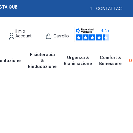
STA QUI!
PAGA IN 3X
F
CONTATTACI
Il mio
Account
Carrello
Fisioterapia
Urgenza &
Comfort &
entazione
&
O
Rianimazione
Benessere
Rieducazione