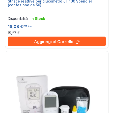
Strisce reattive per glucometro JT 100 Spengler
(confezione da 50)
Rating:
0%
Disponibilità :
In Stock
16,08 €
IVA incl.
15,27 €
Aggiungi al Carrello