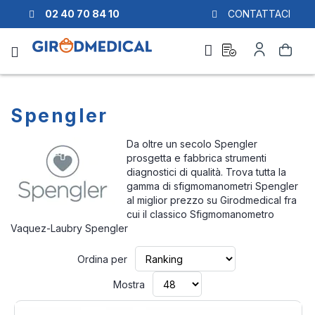
02 40 70 84 10
CONTATTACI
Richiesta
Il
Cerca
di
mio
preventivo
Account
Spengler
Da oltre un secolo Spengler
prosgetta e fabbrica strumenti
diagnostici di qualità. Trova tutta la
gamma di sfigmomanometri Spengler
al miglior prezzo su Girodmedical fra
cui il classico Sfigmomanometro
Vaquez-Laubry Spengler
Imposta
Ordina per
la
direzione
Mostra
crescente