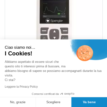
Ciao siamo noi…
I Cookies!
Abbiamo aspettato di essere sicuri che
questo sito ti interessi prima di bussare, ma
Pulsiossimetro portatile Spengler Master Palm 2
abbiamo bisogno di sapere se possiamo accompagnarti durante la tua
Rating:
visita.
0%
Ci stai?
Disponibilità :
In Stock
Leggere la Privacy Policy
283,65 €
IVA incl.
Consensi certificati da
Aggiungi al Carrello
No, grazie
Scegliere
Va bene