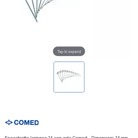
Tap to expand
Specchietto laringeo 14 con asta Comed - Dimensioni: 14 mm -