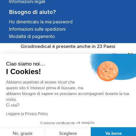
Informazioni legali
Bisogno di aiuto?
Ho dimenticato la mia password
Informazioni sulle spedizioni
Modalità di pagamento
Girodmedical è presente anche in 23 Paesi
Ciao siamo noi…
I Cookies!
© 2026 Girodmedical. Tutti i diritti riservati. Partita IVA
Abbiamo aspettato di essere sicuri che
questo sito ti interessi prima di bussare, ma
00344269998
Pagamento 100% Securizzato
abbiamo bisogno di sapere se possiamo accompagnarti durante la tua
visita.
Controlli Antifrode, Certificato SSL
Ci stai?
Leggere la Privacy Policy
Consensi certificati da
No, grazie
Scegliere
Va bene