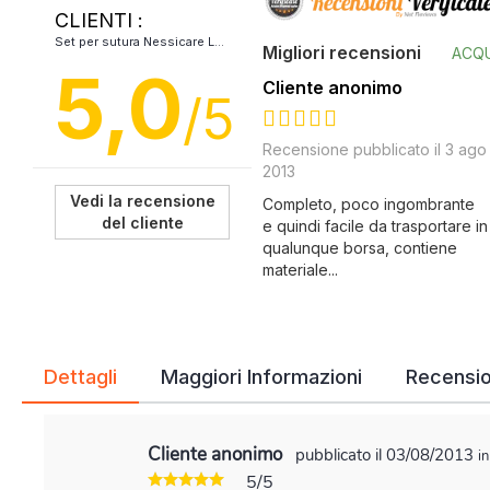
CLIENTI :
Set per sutura Nessicare LCH
Migliori recensioni
ACQU
5,0
Cliente anonimo
/5
100%
Recensione pubblicato il 3 ago
2013
Vedi la recensione
Completo, poco ingombrante
del cliente
e quindi facile da trasportare in
qualunque borsa, contiene
materiale...
Dettagli
Maggiori Informazioni
Recensio
Descrizione del Set per sutura Nessicare:
Cliente anonimo
pubblicato il 03/08/2013
i
5/5