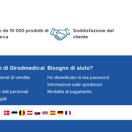
i de 10 000 prodotti di
Soddisfazione del
arca
cliente
o di Girodmedical
Bisogno di aiuto?
erali di vendita
Ho dimenticato la mia password
Informazioni sulle spedizioni
 dati personali
Modalità di pagamento
gali