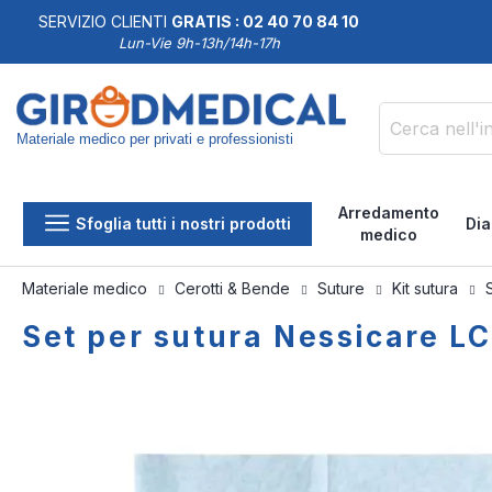
SERVIZIO CLIENTI
GRATIS : 02 40 70 84 10
DDISFATTI O RIMBORSATI
Lun-Vie 9h-13h/14h-17h
Materiale medico per privati e professionisti
Cerca
Arredamento
Sfoglia tutti i nostri prodotti
Dia
medico
Materiale medico
Cerotti & Bende
Suture
Kit sutura
Set per sutura Nessicare L
Vai
Vai
alla
all'inizio
fine
della
della
galleria
galleria
di
di
immagini