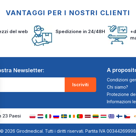
VANTAGGI PER I NOSTRI CLIENTI
rezzi del web
Spedizione in 24/48H
+d
m
A proposit
nostra Newsletter:
Condizioni gen
Iscriviti
Chi siamo?
Protezione dei
Informazioni le
n 23 Paesi
© 2026 Girodmedical. Tutti i diritti riservati. Partita IVA 00344269998