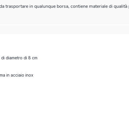
a trasportare in qualunque borsa, contiene materiale di qualità 
ccola chirurgia di emergenza e le suture di base.
di diametro di 8 cm
ama in acciaio inox