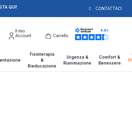
STA QUI!
PAGA IN 3X
F
CONTATTACI
Il mio
Account
Carrello
Fisioterapia
Urgenza &
Comfort &
entazione
&
O
Rianimazione
Benessere
Rieducazione