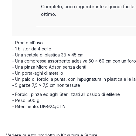
Completo, poco ingombrante e quindi facile d
Il
Set per sutura Nessicare
è l'ideale da utilizzare per la pi
ottimo.
Contenuto del Set per sutura Nessicare:
- Pronto all'uso
- 1 blister da 4 celle
- Una scatola di plastica 38 x 45 cm
- Una compressa assorbente adesiva 50 x 60 cm con un foro 
- Una pinza Micro Adson senza denti
- Un porta-aghi di metallo
- Un paio di forbici a punta, con impugnatura in plastica e le l
- 5 garze 7,5 x 7,5 cm non tessute
- Forbici, pinza ed aghi Sterilizzati all'ossido di etilene
- Peso: 500 g
- Riferimento: DK-924/CTN
Vedere questo prodotto in
Kit sutura
e
Suture
.