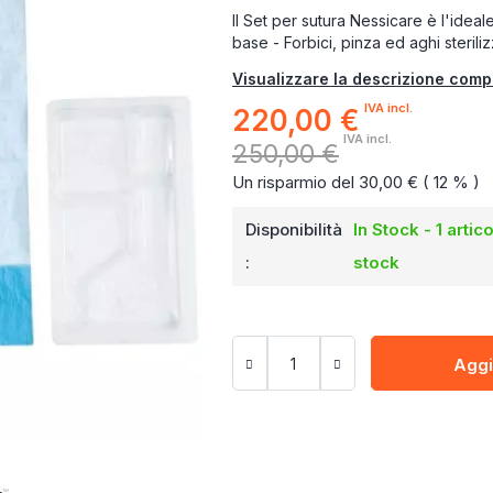
Il Set per sutura Nessicare è l'ideal
base - Forbici, pinza ed aghi sterili
Visualizzare la descrizione comp
IVA incl.
220,00 €
Prezzo
speciale
IVA incl.
250,00 €
Un risparmio del 30,00 € ( 12 % )
Disponibilità
In Stock - 1 artico
:
stock
Aggi