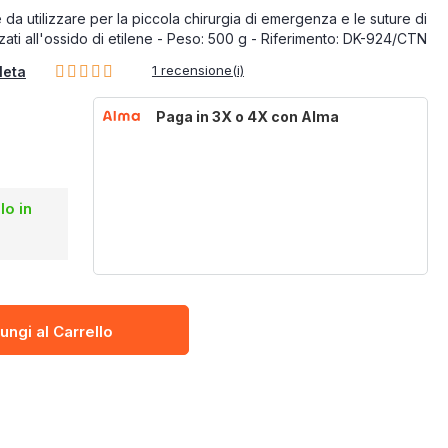
e da utilizzare per la piccola chirurgia di emergenza e le suture di
zzati all'ossido di etilene - Peso: 500 g - Riferimento: DK-924/CTN
Rating:
1
recensione(i)
leta
100%
Paga in 3X o 4X con Alma
lo in
ungi al Carrello