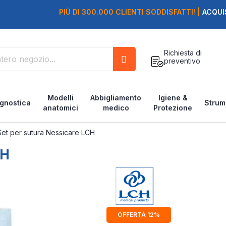
PIÙ DI 300.000 CLIENTI SODDISFATTI! |
ACQUI
Richiesta di
preventivo
Cerca
Modelli
Abbigliamento
Igiene &
gnostica
Strum
anatomici
medico
Protezione
Set per sutura Nessicare LCH
CH
OFFERTÀ 12%