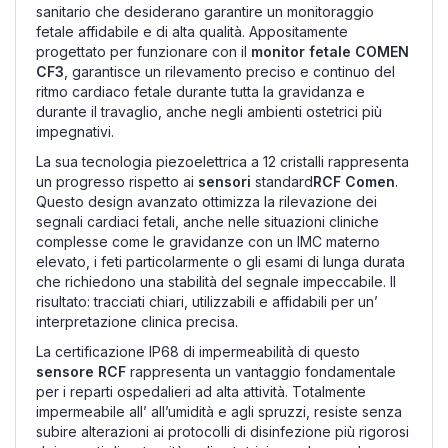
sanitario che desiderano garantire un
monitoraggio
fetale affidabile e di alta
qualità. Appositamente
progettato per
funzionare con il
monitor fetale
COMEN
CF3
, garantisce un rilevamento
preciso e continuo del
ritmo cardiaco
fetale durante tutta la gravidanza e
durante il travaglio, anche negli ambienti
ostetrici più
impegnativi.
La sua
tecnologia piezoelettrica a 12
cristalli rappresenta
un progresso
rispetto ai
sensori
standard
RCF Comen
.
Questo design avanzato
ottimizza la rilevazione dei
segnali
cardiaci fetali, anche nelle
situazioni cliniche
complesse come
le gravidanze con un IMC materno
elevato, i feti particolarmente
o gli esami di lunga durata
che richiedono una stabilità del segnale
impeccabile. Il
risultato: tracciati
chiari, utilizzabili e affidabili per un’
interpretazione clinica precisa.
La
certificazione IP68 di impermeabilità di questo
sensore RCF
rappresenta un vantaggio fondamentale
per i reparti ospedalieri ad alta
attività. Totalmente
impermeabile all’
all’umidità e agli spruzzi,
resiste senza
subire alterazioni ai protocolli
di disinfezione più rigorosi