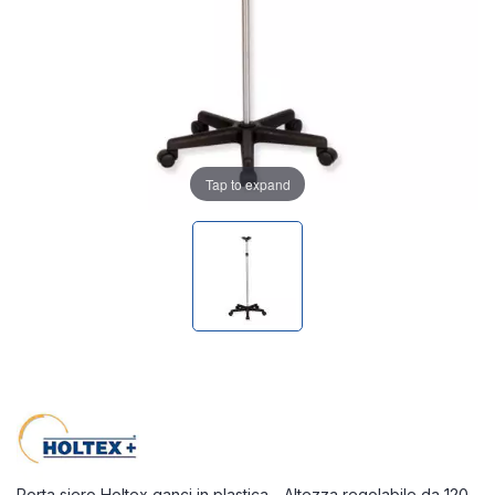
Tap to expand
Porta siero Holtex ganci in plastica - Altezza regolabile da 120