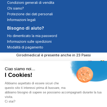
Condizioni generali di vendita
Chi siamo?
Protezione dei dati personali
Informazioni legali
Bisogno di aiuto?
Ho dimenticato la mia password
Informazioni sulle spedizioni
Modalità di pagamento
Girodmedical è presente anche in 23 Paesi
Ciao siamo noi…
I Cookies!
© 2026 Girodmedical. Tutti i diritti riservati. Partita IVA
Abbiamo aspettato di essere sicuri che
questo sito ti interessi prima di bussare, ma
00344269998
Pagamento 100% Securizzato
abbiamo bisogno di sapere se possiamo accompagnarti durante la tua
visita.
Controlli Antifrode, Certificato SSL
Ci stai?