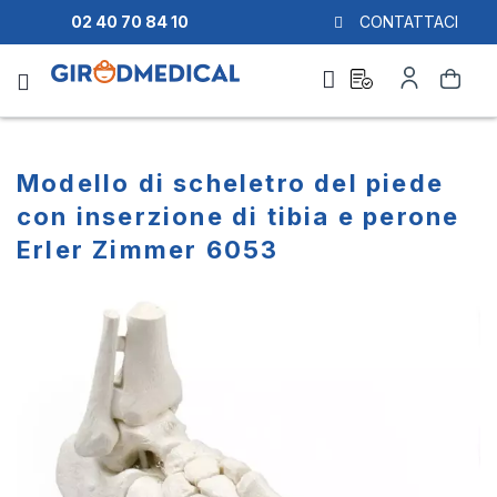
02 40 70 84 10
CONTATTACI
Richiesta
Il
Cerca
di
mio
preventivo
Account
Modello di scheletro del piede
con inserzione di tibia e perone
Erler Zimmer 6053
Vai
Vai
alla
all'inizio
fine
della
della
galleria
galleria
di
di
immagini
immagini