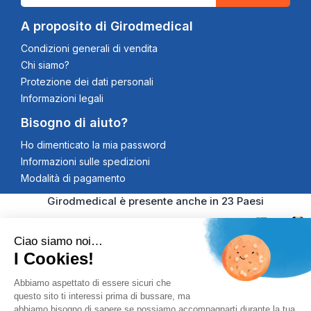
A proposito di Girodmedical
Condizioni generali di vendita
Chi siamo?
Protezione dei dati personali
Informazioni legali
Bisogno di aiuto?
Ho dimenticato la mia password
Informazioni sulle spedizioni
Modalità di pagamento
Girodmedical è presente anche in 23 Paesi
Ciao siamo noi…
I Cookies!
© 2026 Girodmedical. Tutti i diritti riservati. Partita IVA
Abbiamo aspettato di essere sicuri che
questo sito ti interessi prima di bussare, ma
00344269998
Pagamento 100% Securizzato
abbiamo bisogno di sapere se possiamo accompagnarti durante la tua