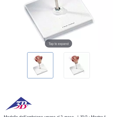
Tap to expand
Modello dell'embrione umano al 2. mese - L 10/2 - Mostra il