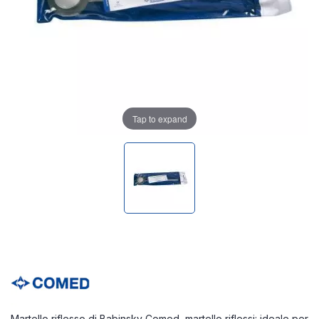
Tap to expand
Martello riflesso di Babinsky Comed, martello riflessi: ideale per