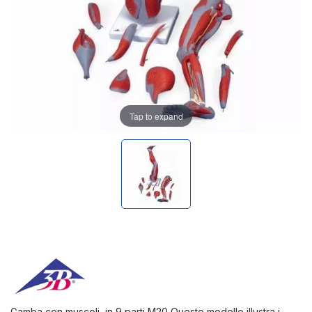
Tap to expand
Gamba con muscoli, in 9 parti M20 Questo modello illustra i