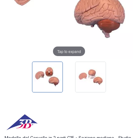
Tap to expand
Modello del Cervello in 2 parti C15 - Sezione mediana - Studio