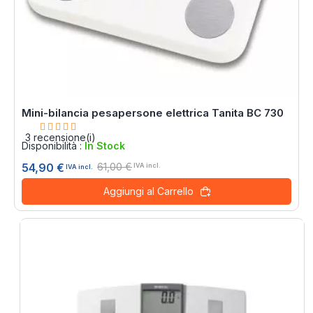
Mini-bilancia pesapersone elettrica Tanita BC 730
Rating:
100%
3
recensione(i)
Disponibilità :
In Stock
61,00 €
54,90 €
IVA incl.
IVA incl.
Aggiungi al Carrello