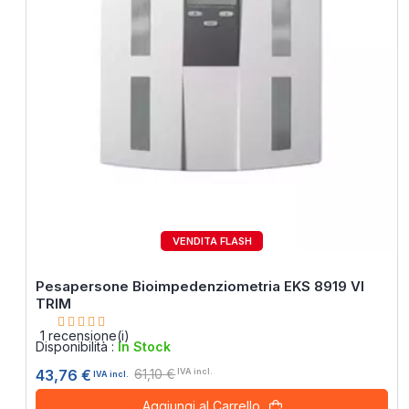
VENDITA FLASH
28%
Pesapersone Bioimpedenziometria EKS 8919 VI
TRIM
Rating:
100%
1
recensione(i)
Disponibilità :
In Stock
61,10 €
43,76 €
IVA incl.
IVA incl.
Aggiungi al Carrello