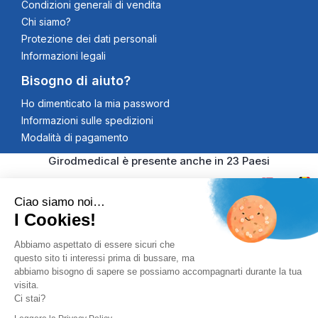
Condizioni generali di vendita
Chi siamo?
Protezione dei dati personali
Informazioni legali
Bisogno di aiuto?
Ho dimenticato la mia password
Informazioni sulle spedizioni
Modalità di pagamento
Girodmedical è presente anche in 23 Paesi
Ciao siamo noi…
I Cookies!
© 2026 Girodmedical. Tutti i diritti riservati. Partita IVA
Abbiamo aspettato di essere sicuri che
questo sito ti interessi prima di bussare, ma
00344269998
Pagamento 100% Securizzato
abbiamo bisogno di sapere se possiamo accompagnarti durante la tua
visita.
Controlli Antifrode, Certificato SSL
Ci stai?