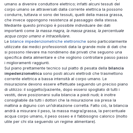
umano a divenire conduttore elettrico; infatti alcuni tessuti del
corpo umano se attraversati dalla corrente elettrica la possono
condurre, tuttavia vi sono dei tessuti, quelli della massa grassa,
che invece oppongono resistenza al passaggio della stessa.
Mediante questo principio è possibile individuare dei dati
importanti come
la massa magra, la massa grassa, la percentuale
acqua corpo umano e intracellulare.
Le
bilance impedenziometriche elettroniche
sono particolarmente
utilizzate dai medici professionisti data la grande mole di dati che
si possono rilevare ma nondimeno dai privati che seguono una
specifica dieta alimentare e che vogliono controllare passo passo
i miglioramenti raggiunti.
Sul piano prettamente tecnico sul piatto di pesata della
bilancia
impedenziometrica
sono posti alcuni elettrodi che trasmettono
corrente elettrica a bassa intensità al corpo umano. Le
misurazione devono essere effettuate seguendo un preciso piano
di utilizzo: il soggetto/paziente, dopo essersi spogliato di tutti i
vestiti, deve posizionarsi sulla bilancia a piedi nudi; è inoltre
consigliabile da tutti i dottori che la misurazione sia presa la
mattina a digiuno con un’idratazione corretta. Fatto ciò, la bilancia
andrà a misurare il peso, la massa magra/grassa, la percentuale
acqua corpo umano, il peso osseo e il fabbisogno calorico (molto
utile per chi sta seguendo un regime alimentare).