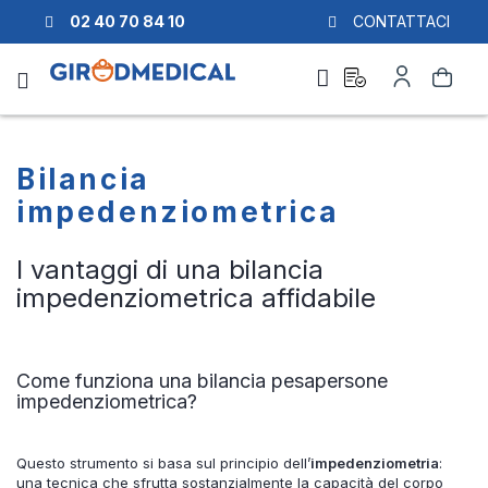
02 40 70 84 10
CONTATTACI
Richiesta
Il
Cerca
di
mio
preventivo
Account
Bilancia
impedenziometrica
I vantaggi di una bilancia
impedenziometrica affidabile
Come funziona una bilancia pesapersone
impedenziometrica?
Questo strumento si basa sul principio dell’
impedenziometria
:
una tecnica che sfrutta sostanzialmente la capacità del corpo