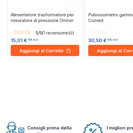
Alimentatore trasformatore per
Pulsiossimetro gam
misuratore di pressione Omron
Comed
Rating:
Rating:
5/5
(
1
recensione(i)
)
100%
0%
15,01 €
30,50 €
IVA incl.
IVA incl.
Aggiungi al Carrello
Aggiungi al Carr
Consigli prima della
I migliori p