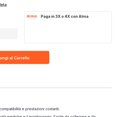
leta
Paga in 3X o 4X con Alma
ungi al Carrello
ompatibilità e prestazioni costanti.
ività mediche e il monitoraggio. Facile da collegare e da