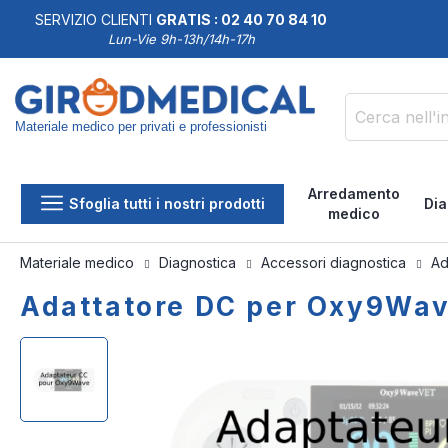
SERVIZIO CLIENTI
GRATIS : 02 40 70 84 10
DDISFATTI O RIMBORSATI
Lun-Vie 9h-13h/14h-17h
Materiale medico per privati e professionisti
Cerca
Arredamento
Sfoglia tutti i nostri prodotti
Dia
medico
Materiale medico
Diagnostica
Accessori diagnostica
Ad
Adattatore DC per Oxy9Wa
Vai
Vai
alla
all'inizio
fine
della
della
galleria
galleria
di
di
immagini