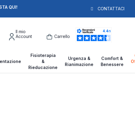
STA QUI!
PAGA IN 3X
F
CONTATTACI
Il mio
Account
Carrello
Fisioterapia
Urgenza &
Comfort &
entazione
&
O
Rianimazione
Benessere
Rieducazione