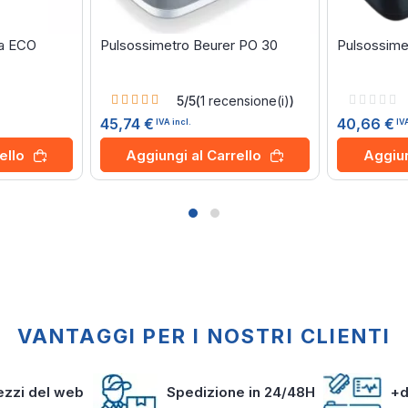
ma ECO
Pulsossimetro Beurer PO 30
Pulsossime
Rating:
Rating:
5/5
(
1
recensione(i)
)
100%
0%
45,74 €
40,66 €
IVA incl.
IV
ello
Aggiungi al Carrello
Aggiun
VANTAGGI PER I NOSTRI CLIENTI
rezzi del web
Spedizione in 24/48H
+d