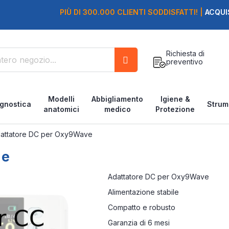
PIÙ DI 300.000 CLIENTI SODDISFATTI! |
ACQUI
Richiesta di
preventivo
Cerca
Modelli
Abbigliamento
Igiene &
gnostica
Strum
anatomici
medico
Protezione
attatore DC per Oxy9Wave
ve
Adattatore DC per Oxy9Wave
Alimentazione stabile
Compatto e robusto
Garanzia di 6 mesi