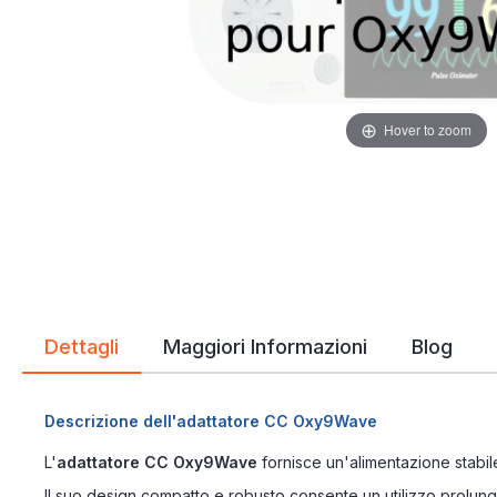
immagini
Hover to zoom
Dettagli
Maggiori Informazioni
Blog
Descrizione dell'adattatore CC Oxy9Wave
L'
adattatore CC Oxy9Wave
fornisce un'alimentazione stabile
Il suo design compatto e robusto consente un utilizzo prolungat