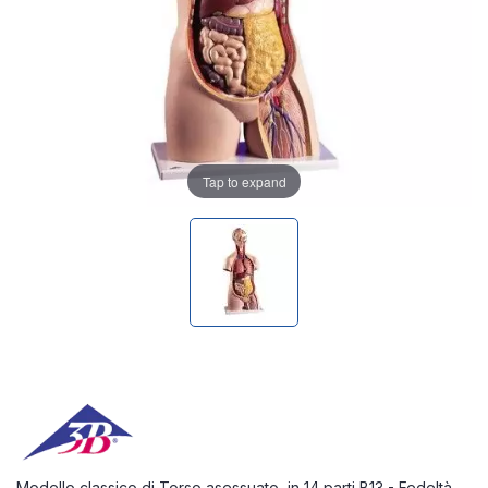
Tap to expand
Modello classico di Torso asessuato, in 14 parti B13 - Fedeltà