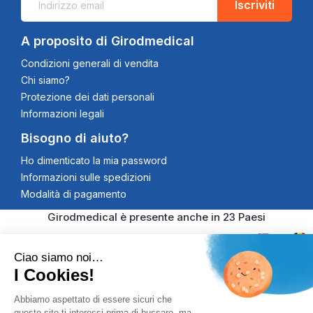
Iscriviti
A proposito di Girodmedical
Condizioni generali di vendita
Chi siamo?
Protezione dei dati personali
Informazioni legali
Bisogno di aiuto?
Ho dimenticato la mia password
Informazioni sulle spedizioni
Modalità di pagamento
Girodmedical è presente anche in 23 Paesi
Ciao siamo noi…
I Cookies!
© 2026 Girodmedical. Tutti i diritti riservati. Partita IVA
Abbiamo aspettato di essere sicuri che
questo sito ti interessi prima di bussare, ma