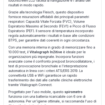
touchscreen LCD facilita la navigazione e l'analisi dei
risultati in modo rapido.
Grazie alla tecnologia Fleisch, questo dispositivo
fornisce misurazioni affidabili dei principali parametri
respiratori: Capacità Vitale Forzata (FVC), Volume
Espiratorio Massimo al Secondo (FEV1) e Picco di Flusso
Espiratorio (PEF). Il sensore di temperatura incorporato
regola automaticamente i risultati in base alle condizioni
BTPS, per garantire dati coerenti in ogni circostanza.
Con una memoria interna in grado di memorizzare fino a
10.000 test, il
Vitalograph In2itive
è ideale per le
organizzazioni più impegnate. Incorpora funzioni
avanzate come il confronto pre/post broncodilatatore, i
test di provocazione bronchiale e l'interpretazione
automatica in linea con i criteri ATS/ERS 2019. La
connettività USB e WiFi garantisce un rapido
trasferimento dei dati alle cartelle cliniche elettroniche
tramite Vitalograph Connect.
Progettato per l'uso mobile, questo
spirometro
funziona con una batteria ricaricabile con 6 ore di
autonomia. Per un'igiene ottimale, si raccomanda l'uso di