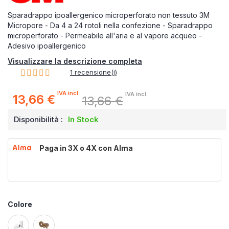
Sparadrappo ipoallergenico microperforato non tessuto 3M
Micropore - Da 4 a 24 rotoli nella confezione - Sparadrappo
microperforato - Permeabile all'aria e al vapore acqueo -
Adesivo ipoallergenico
Visualizzare la descrizione completa
Rating:
1
recensione(i)
100%
IVA incl.
IVA incl.
13,66 €
13,66 €
Prezzo
speciale
Disponibilità :
In Stock
Paga in 3X o 4X con Alma
Colore