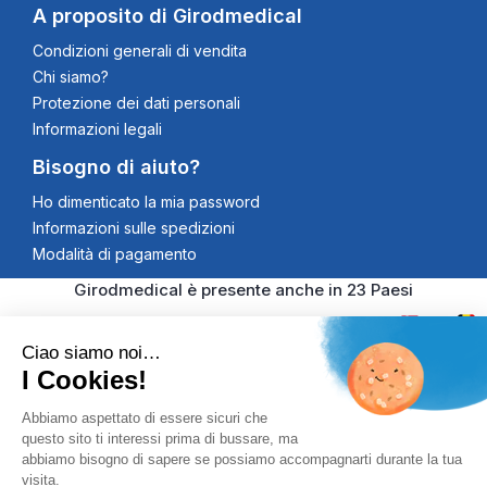
A proposito di Girodmedical
Condizioni generali di vendita
Chi siamo?
Protezione dei dati personali
Informazioni legali
Bisogno di aiuto?
Ho dimenticato la mia password
Informazioni sulle spedizioni
Modalità di pagamento
Girodmedical è presente anche in 23 Paesi
Ciao siamo noi…
I Cookies!
© 2026 Girodmedical. Tutti i diritti riservati. Partita IVA
Abbiamo aspettato di essere sicuri che
questo sito ti interessi prima di bussare, ma
00344269998
Pagamento 100% Securizzato
abbiamo bisogno di sapere se possiamo accompagnarti durante la tua
visita.