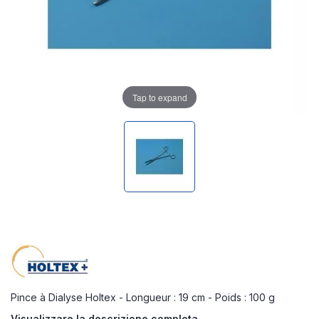
Tap to expand
Pince à Dialyse Holtex - Longueur : 19 cm - Poids : 100 g
Visualizzare la descrizione completa