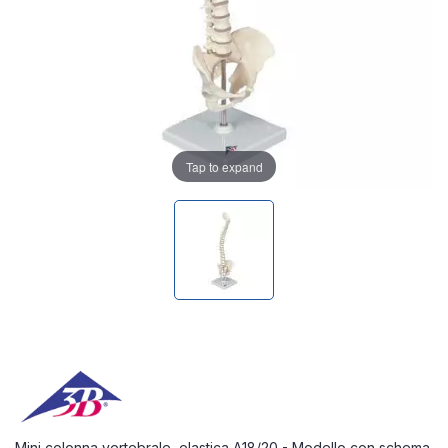
Tap to expand
Mini colonna vertebrale, elastica A18/20 - Modello con schema