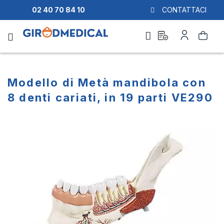
02 40 70 84 10
CONTATTACI
Richiesta
Il
Cerca
di
mio
preventivo
Account
Modello di Metà mandibola con
8 denti cariati, in 19 parti VE290
Vai
Vai
alla
all'inizio
fine
della
della
galleria
galleria
di
di
immagini
immagini