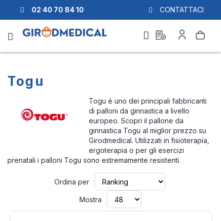
02 40 70 84 10
CONTATTACI
Richiesta
Il
Cerca
di
mio
preventivo
Account
Togu
Togu è uno dei principali fabbricanti
di palloni da ginnastica a livello
europeo. Scopri il pallone da
ginnastica Togu al miglior prezzo su
Girodmedical. Utilizzati in fisioterapia,
ergoterapia o per gli esercizi
prenatali i palloni Togu sono estremamente resistenti.
Imposta
Ordina per
la
direzione
Mostra
crescente