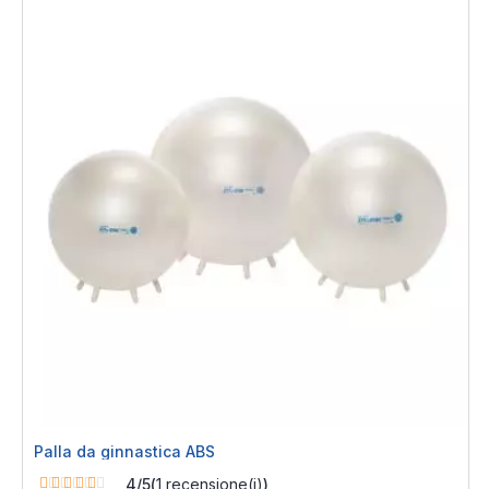
Palla da ginnastica ABS
Rating:
4/5
(
1
recensione(i)
)