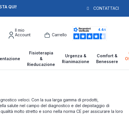
STA QUI!
PAGA IN 3X
F
CONTATTACI
Il mio
Account
Carrello
Fisioterapia
Urgenza &
Comfort &
entazione
&
O
Rianimazione
Benessere
Rieducazione
gnostico veloci. Con la sua larga gamma di prodotti,
lla salute nel campo del diagnostico e del depistaggio di
ualità molto stretto e sono nella norma CE per assicurare la loro