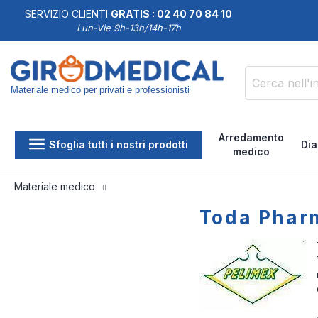
SERVIZIO CLIENTI
GRATIS : 02 40 70 84 10
DDISFATTI O RIMBORSATI
Lun-Vie 9h-13h/14h-17h
Materiale medico per privati e professionisti
Cerca
Arredamento
Sfoglia tutti i nostri prodotti
Dia
medico
Materiale medico
Toda Phar