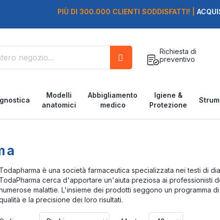
PIÙ DI 300.000 CLIENTI SODDISFATTI! |
ACQUI
Richiesta di
preventivo
Cerca
Modelli
Abbigliamento
Igiene &
gnostica
Strum
anatomici
medico
Protezione
ma
Todapharma è una società farmaceutica specializzata nei testi di dia
TodaPharma cerca d'apportare un'aiuta preziosa ai professionisti de
numerose malattie. L'insieme dei prodotti seggono un programma di q
qualità e la precisione dei loro risultati.
Imposta