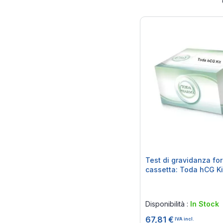
Test di gravidanza fo
cassetta: Toda hCG K
Rating:
0%
Disponibilità :
In Stock
67,81 €
IVA incl.