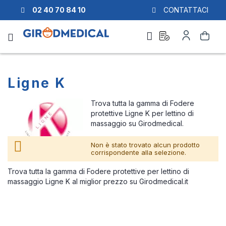
02 40 70 84 10
CONTATTACI
Richiesta
Il
Cerca
di
mio
preventivo
Account
Ligne K
Trova tutta la gamma di Fodere
protettive Ligne K per lettino di
massaggio su Girodmedical.
Non è stato trovato alcun prodotto
corrispondente alla selezione.
Trova tutta la gamma di Fodere protettive per lettino di
massaggio Ligne K al miglior prezzo su Girodmedical.it